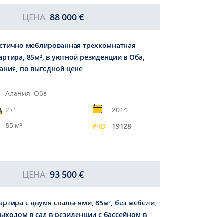
ЦЕНА:
88 000 €
стично меблированная трехкомнатная
артира, 85м², в уютной резиденции в Оба,
ания, по выгодной цене
Алания,
Оба
2+1
2014
85 м²
# ID
19128
ЦЕНА:
93 500 €
артира с двумя спальнями, 85м², без мебели,
выходом в сад в резиденции с бассейном в