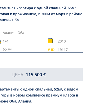
егантная квартира с одной спальней, 65м²,
товая к проживанию, в 300м от моря в районе
ании - Оба
Алания,
Оба
1+1
2010
65 м²
# ID
19117
ЦЕНА:
115 500 €
артаменты с одной спальней, 52м², с видом
 горы в новом комплексе премиум класса в
йоне Оба, Алания.