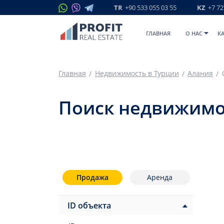
TR
+90 533 055 03 55
KZ
+7 72
ГЛАВНАЯ
O НАС
К
Главная
Недвижимость в Турции
Алания
Поиск недвижимо
Продажа
Аренда
ID объекта