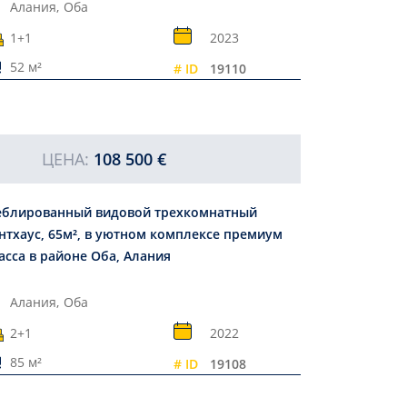
Алания,
Оба
1+1
2023
52 м²
# ID
19110
ЦЕНА:
108 500 €
блированный видовой трехкомнатный
нтхаус, 65м², в уютном комплексе премиум
асса в районе Оба, Алания
Алания,
Оба
2+1
2022
85 м²
# ID
19108