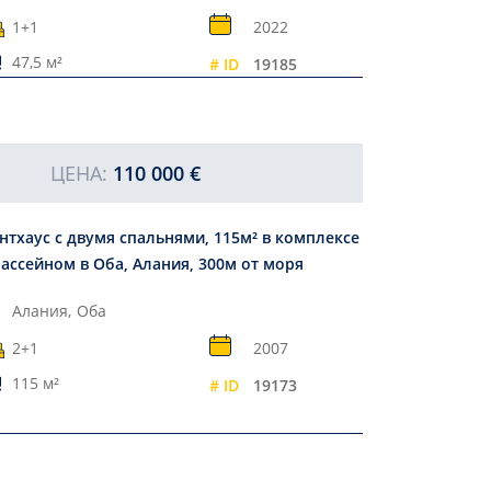
1+1
2022
47,5 м²
# ID
19185
ЦЕНА:
110 000 €
нтхаус с двумя спальнями, 115м² в комплексе
бассейном в Оба, Алания, 300м от моря
Алания,
Оба
2+1
2007
115 м²
# ID
19173