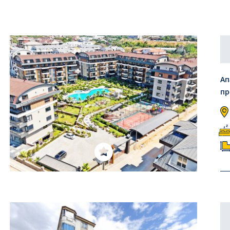
Ап
пр