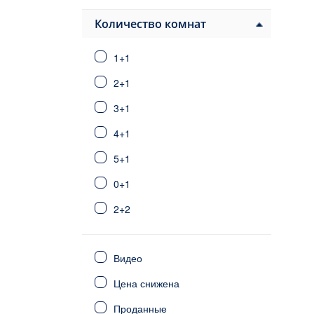
Паяллар
Авсаллар
Количество комнат
Конаклы
1+1
Алания центр
Тосмур
2+1
Оба
3+1
Джикджилли
4+1
Кестель
Махмутлар
5+1
Каргыджак
0+1
Демирташ
2+2
Газипаша
Анталия
3+2
Стамбул
Видео
6+1
Фетхие
Цена снижена
Сиде
4+2
Калкан/Каш
Проданные
5+2