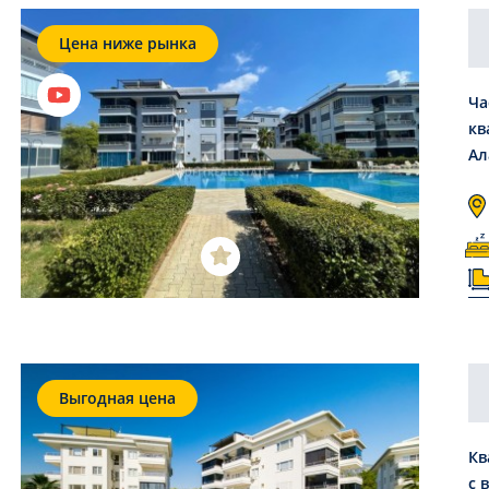
Цена ниже рынка
Ча
кв
Ал
Выгодная цена
Кв
с 