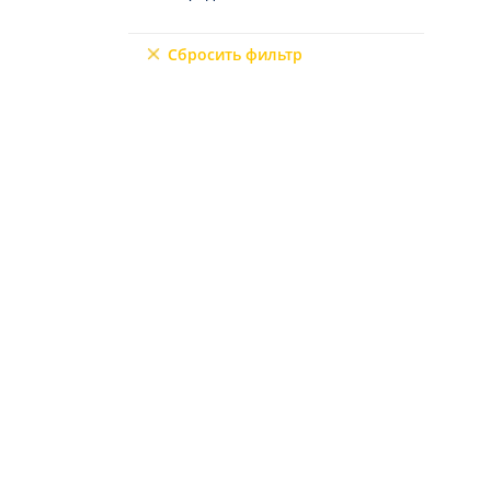
Северный Кипр
9+2
Мерсин
Сбросить фильтр
Мугла
6+3
7+1
10+1
6+2
4+3
5+3
7+2