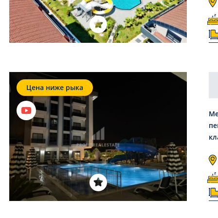
Цена ниже рыка
Ме
пе
кл