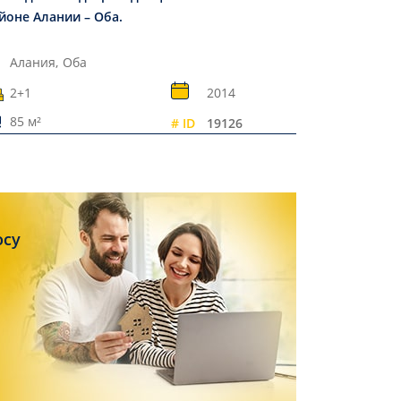
йоне Алании – Оба.
Алания,
Оба
2+1
2014
85 м²
# ID
19126
осу