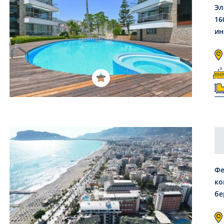
Эл
16
ин
Фе
ко
бе