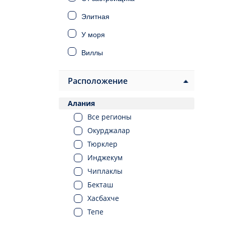
Элитная
У моря
Виллы
Дома
Расположение
Инвестиционная
Алания
Под ВНЖ
Все регионы
Под гражданство
Окурджалар
Тюрклер
Инджекум
Чиплаклы
Бекташ
Хасбахче
Тепе