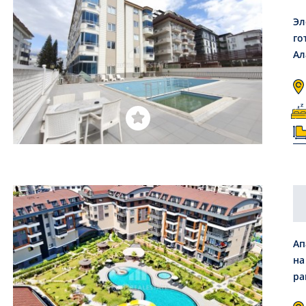
Эл
го
Ал
Ап
на
ра