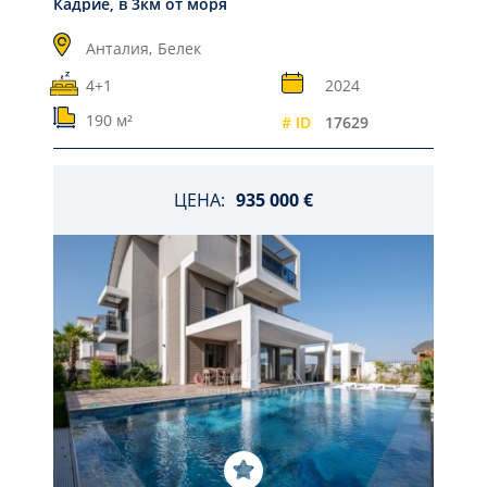
Кадрие, в 3км от моря
Анталия,
Белек
4+1
2024
190 м²
# ID
17629
ЦЕНА:
935 000 €