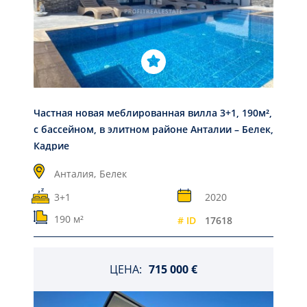
Частная новая меблированная вилла 3+1, 190м²,
с бассейном, в элитном районе Анталии – Белек,
Кадрие
Анталия,
Белек
3+1
2020
190 м²
# ID
17618
ЦЕНА:
715 000 €