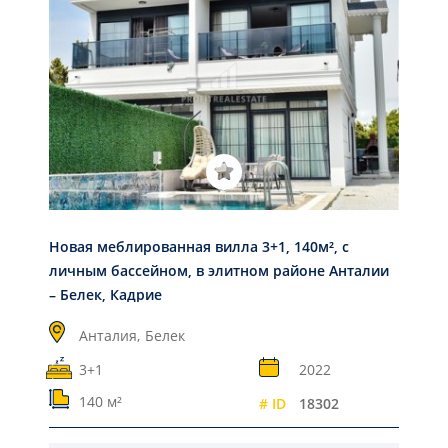
Новая меблированная вилла 3+1, 140м², с
личным бассейном, в элитном районе Анталии
– Белек, Кадрие
Анталия,
Белек
3+1
2022
140 м²
# ID
18302