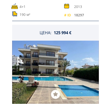
4+1
2013
190 м²
# ID
18297
ЦЕНА:
125 994 €