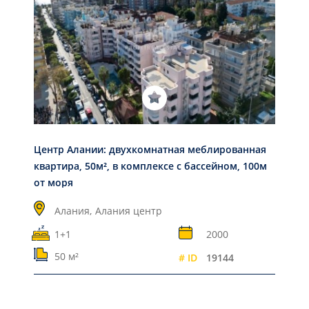
Центр Алании: двухкомнатная меблированная
квартира, 50м², в комплексе c бассейном, 100м
от моря
Алания,
Алания центр
1+1
2000
50 м²
# ID
19144