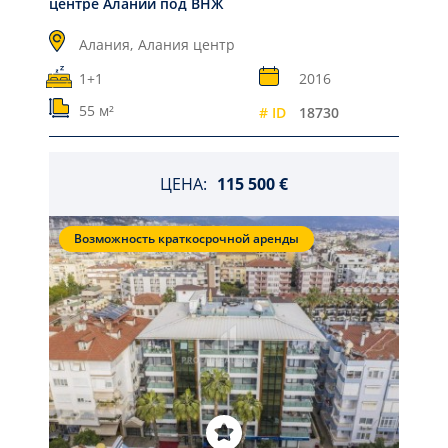
центре Алании под ВНЖ
Алания,
Алания центр
1+1
2016
55 м²
# ID
18730
ЦЕНА:
115 500 €
Возможность краткосрочной аренды