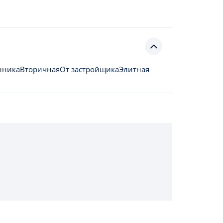
нника
Вторичная
От застройщика
Элитная