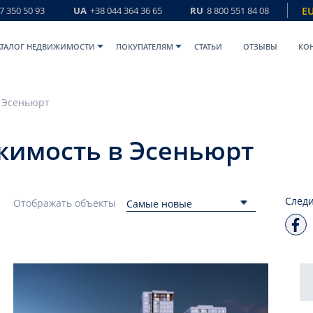
7 350 50 93
UA
+38 044 364 36 65
RU
8 800 551 84 08
E
АТАЛОГ НЕДВИЖИМОСТИ
ПОКУПАТЕЛЯМ
СТАТЬИ
ОТЗЫВЫ
КО
Эсеньюрт
жимость в Эсеньюрт
Следи
Отображать объекты
Самые новые