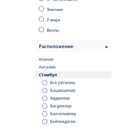
Элитная
У моря
Виллы
Дома
Расположение
Инвестиционная
Алания
Под ВНЖ
Анталия
Под гражданство
Стамбул
Все регионы
Башакшехир
Авджилар
Багджилар
Бахчеливлер
Бейликдюзю