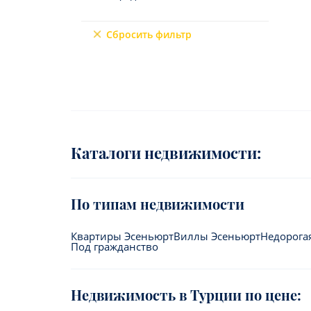
Северный Кипр
9+2
Мерсин
Сбросить фильтр
Мугла
6+3
7+1
10+1
6+2
4+3
Каталоги недвижимости:
5+3
7+2
По типам недвижимости
Квартиры Эсеньюрт
Виллы Эсеньюрт
Недорога
Под гражданство
Недвижимость в Турции по цене: