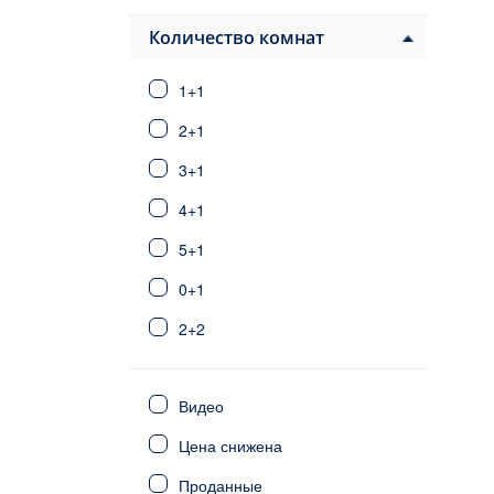
Бейоглу
Буюкчекмедже
Количество комнат
Эсеньюрт
1+1
Фатих
Каитхане
2+1
Картал
3+1
Сарыер
4+1
Шишли
Умрание
5+1
Ускюдар
0+1
Эйюп
2+2
Зейтинбурну
Газиосманпаша
3+2
Кючюкчекмедже
Видео
6+1
Фетхие
Цена снижена
Сиде
4+2
Калкан/Каш
Проданные
5+2