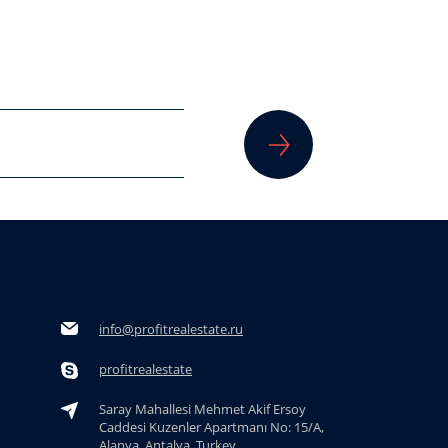
info@profitrealestate.ru
profitrealestate
Saray Mahallesi Mehmet Akif Ersoy
Caddesi Kuzenler Apartmanı No: 15/A,
Alanya, Antalya, Turkey