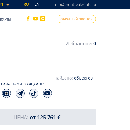
RU
EN
UR
info@profitrealestate.ru
ОБРАТНЫЙ ЗВОНОК
НТАКТЫ
Избранное:
0
Найдено:
объектов
1
те за нами в соцсетях:
ЦЕНА:
от
125 761 €