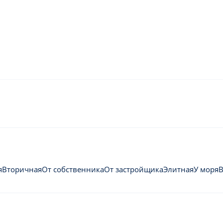
я
Вторичная
От собственника
От застройщика
Элитная
У моря