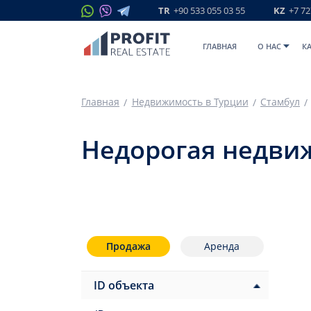
TR
+90 533 055 03 55
KZ
+7 72
ГЛАВНАЯ
O НАС
К
Главная
Недвижимость в Турции
Стамбул
Недорогая недви
Продажа
Аренда
ID объекта