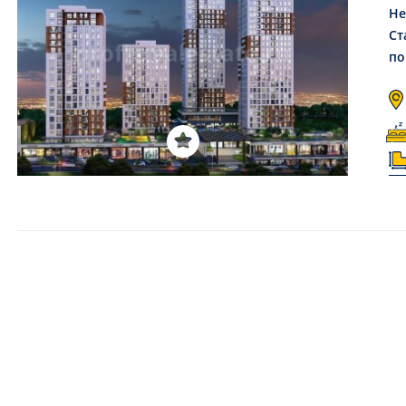
Не
Ст
по