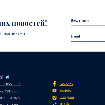
них новостей!
и, новинками
533 055 03 55
Facebook
YouTube
27 350 50 93
Instagram
 044 364 36 65
Tik tok