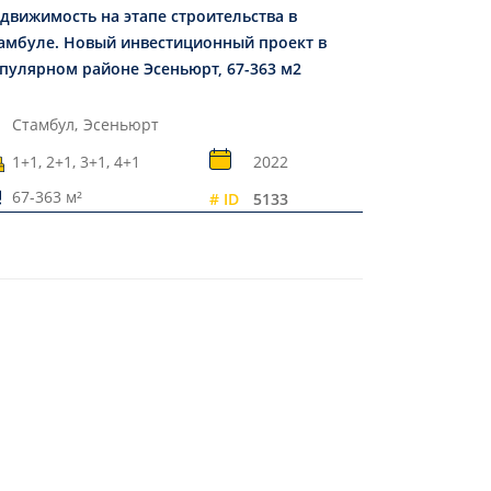
движимость на этапе строительства в
амбуле. Новый инвестиционный проект в
пулярном районе Эсеньюрт, 67-363 м2
Стамбул,
Эсеньюрт
1+1, 2+1, 3+1, 4+1
2022
67-363 м²
# ID
5133