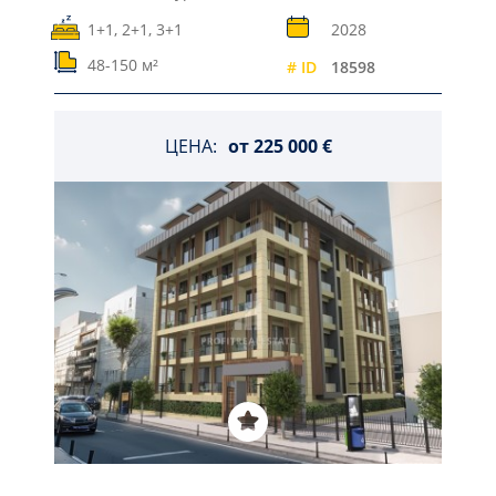
1+1, 2+1, 3+1
2028
48-150 м²
# ID
18598
ЦЕНА:
от
225 000 €