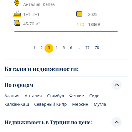
Анталия,
Кепез
1+1, 2+1
2025
45-70 м²
# ID
18369
1
2
3
4
5
6
...
77
78
Каталоги недвижимости:
По городам
Алания
Анталия
Стамбул
Фетхие
Сиде
Калкан/Каш
Северный Кипр
Мерсин
Мугла
Недвижимость в Турции по цене: