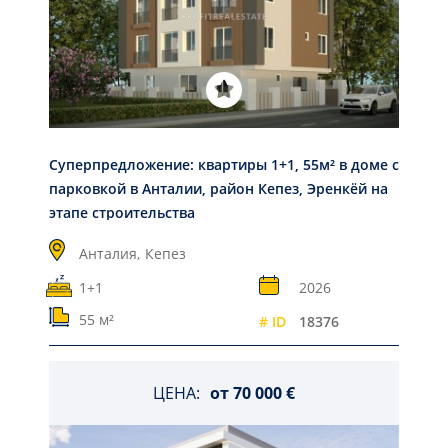
Суперпредложение: квартиры 1+1, 55м² в доме с
парковкой в Анталии, район Кепез, Эренкёй на
этапе строительства
Анталия,
Кепез
1+1
2026
55 м²
# ID
18376
ЦЕНА:
от
70 000 €