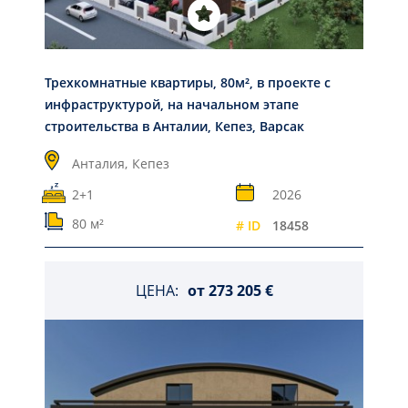
Трехкомнатные квартиры, 80м², в проекте с
инфраструктурой, на начальном этапе
строительства в Анталии, Кепез, Варсак
Анталия,
Кепез
2+1
2026
80 м²
# ID
18458
ЦЕНА:
от
273 205 €