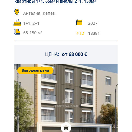
квартиры 1+1, 65м² и виллы 2+1, 150м²
Анталия,
Кепез
1+1, 2+1
2027
65-150 м²
# ID
18381
ЦЕНА:
от
68 000 €
Выгодная цена