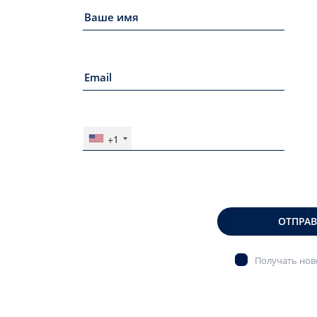
+1
ОТПРА
Получать ново