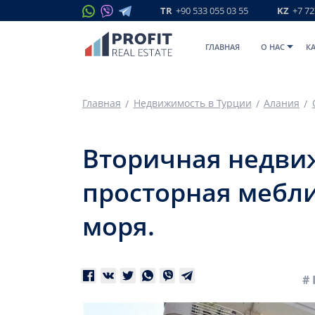
TR
+90 533 055 03 55
KZ
+7 72
ГЛАВНАЯ
O НАС
К
Главная
Недвижимость в Турции
Алания
Вторичная недвиж
просторная мебли
моря.
# 