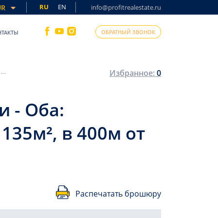
RU
EN
UR
info@profitrealestate.ru
ОБРАТНЫЙ ЗВОНОК
НТАКТЫ
Вторичная недвижимость в районе Алании - Оба: просторная меблированная квартира 3+1, 135м², в 400м от моря.
Избранное:
0
 - Оба:
135м², в 400м от
Распечатать брошюру