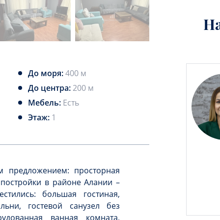
Н
До моря:
400 м
До центра:
200 м
Мебель:
Есть
Этаж:
1
м предложением: просторная
 постройки в районе Алании –
стились: большая гостиная,
льни, гостевой санузел без
удованная ванная комната,