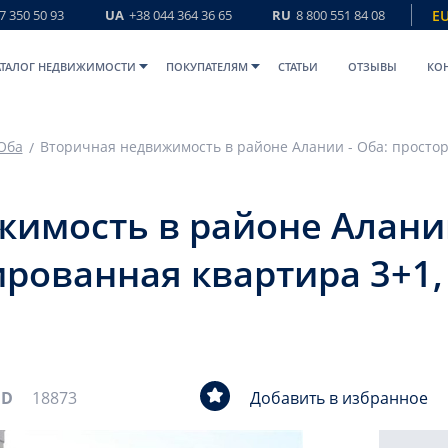
7 350 50 93
UA
+38 044 364 36 65
RU
8 800 551 84 08
E
АТАЛОГ НЕДВИЖИМОСТИ
ПОКУПАТЕЛЯМ
СТАТЬИ
ОТЗЫВЫ
КО
Оба
имость в районе Алании
рованная квартира 3+1, 
ID
18873
Добавить в избранное