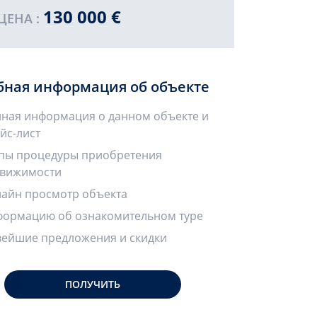
130 000 €
ПРОДА
ЦЕНА :
бная информация об объекте
ная информация о данном объекте и
йс-лист
пы процедуры приобретения
вижимости
айн просмотр объекта
ормацию об ознакомительном туре
ейшие предложения и скидки
ПОЛУЧИТЬ