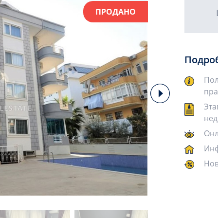
ПРОДАНО
Подро
Пол
пра
Эта
нед
Онл
Инф
Нов