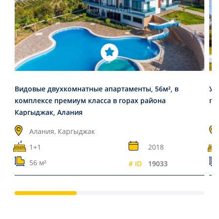
Видовые двухкомнатные апартаменты, 56м², в
Ую
комплексе премиум класса в горах района
пр
Каргыджак, Алания
Алания, Каргыджак
1+1
2018
56 м²
# ID
19033