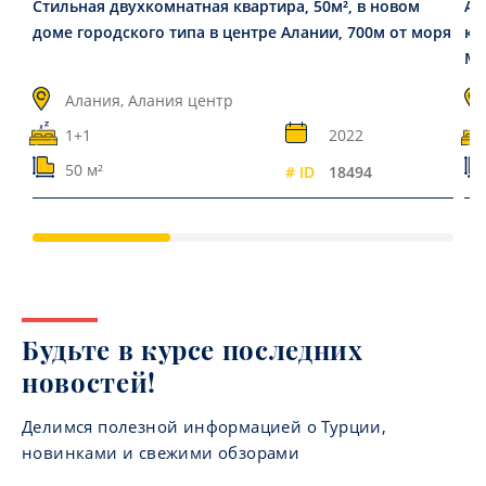
Стильная двухкомнатная квартира, 50м², в новом
Ап
доме городского типа в центре Алании, 700м от моря
ко
Ма
Алания, Алания центр
1+1
2022
50 м²
# ID
18494
Будьте в курсе последних
новостей!
Делимся полезной информацией о Турции,
новинками и свежими обзорами