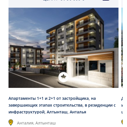
Апартаменты 1+1 и 2+1 от застройщика, на
Дв
завершающих этапах строительства, в резиденции с
ин
инфраструктурой, Алтынташ, Анталья
це
Анталия, Алтынташ