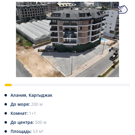
Алания, Каргыджак
До моря:
200 м
Комнат:
1+1
До центра:
500 м
Площадь:
53 м²