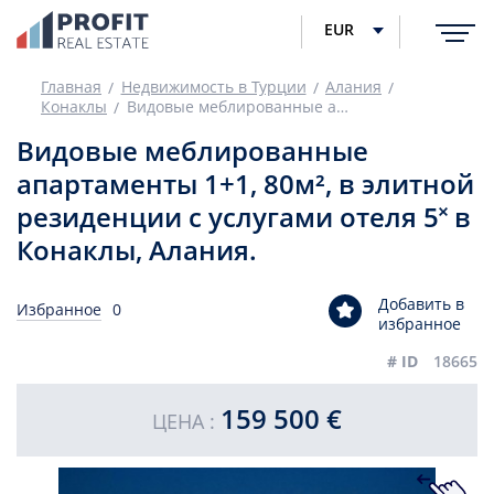
EUR
Главная
Недвижимость в Турции
Алания
Конаклы
Видовые меблированные апартаменты 1+1, 80м², в элитной резиденции с услугами отеля 5˟ в Конаклы, Алания.
Видовые меблированные
апартаменты 1+1, 80м², в элитной
резиденции с услугами отеля 5˟ в
Конаклы, Алания.
Добавить в
Избранное
0
избранное
# ID
18665
159 500 €
ЦЕНА :