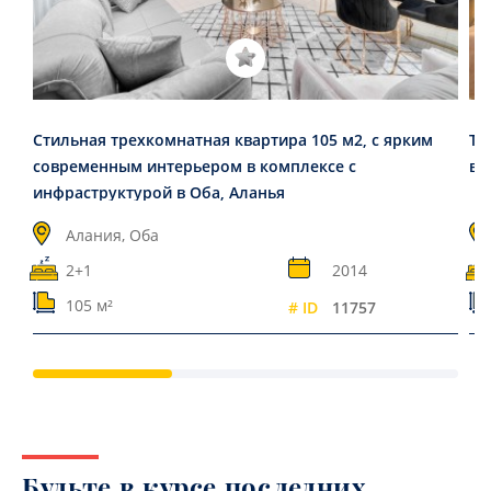
Стильная трехкомнатная квартира 105 м2, с ярким
Тр
современным интерьером в комплексе с
вс
инфраструктурой в Оба, Аланья
Алания, Оба
2+1
2014
105 м²
# ID
11757
Будьте в курсе последних