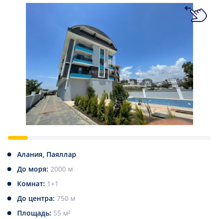
Алания, Паяллар
До моря:
2000 м
Комнат:
1+1
До центра:
750 м
Площадь:
55 м²