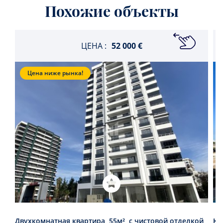
Похожие объекты
ЦЕНА :
52 000 €
Цена ниже рынка!
Двухкомнатная квартира, 55м², с чистовой отделкой,
Кв