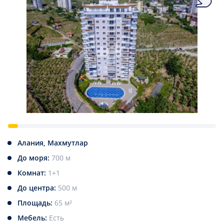
Алания, Махмутлар
До моря:
700 м
Комнат:
1+1
До центра:
500 м
Площадь:
65 м²
Мебель:
Есть