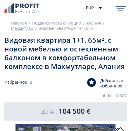
EUR
Главная
Недвижимость в Турции
Алания
Махмутлар
Видовая квартира 1+1, 65м², с новой мебелью и остекленным балконом в комфортабельном комплексе в Махмутларе, Алания
Видовая квартира 1+1, 65м², с
новой мебелью и остекленным
балконом в комфортабельном
комплексе в Махмутларе, Алания
Добавить в
Избранное
0
избранное
# ID
18567
104 500 €
ЦЕНА :