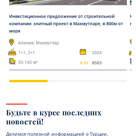
Инвестиционное предложение от строительной
Но
компании: элитный проект в Махмутларе, в 800м от
го
моря
Алания, Махмутлар
1+1, 2+1
2024
50-145 м²
# ID
8583
Будьте в курсе последних
новостей!
Делимся полезной информацией о Турции,