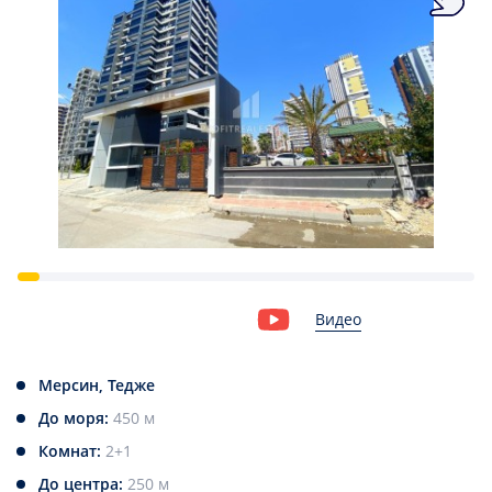
Видео
Мерсин, Тедже
До моря:
450 м
Комнат:
2+1
До центра:
250 м