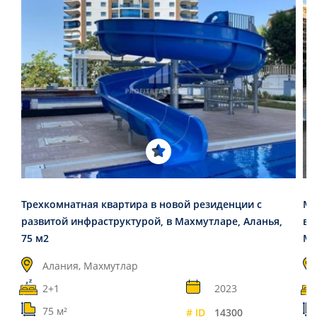
Трехкомнатная квартира в новой резиденции с
Ме
развитой инфраструктурой, в Махмутларе, Аланья,
в 
75 м2
Ма
Алания, Махмутлар
2+1
2023
75 м²
# ID
14300