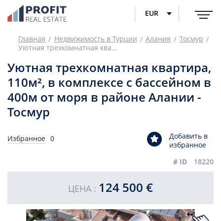
EUR
Главная
Недвижимость в Турции
Алания
Тосмур
Уютная трехкомнатная квартира, 110м², в комплексе с бассейном в 400м от моря в районе Алании - Тосмур
Уютная трехкомнатная квартира,
110м², в комплексе с бассейном в
400м от моря в районе Алании -
Тосмур
Добавить в
Избранное
0
избранное
# ID
18220
124 500 €
ЦЕНА :