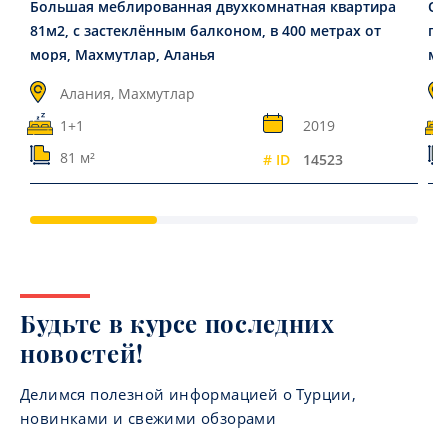
Большая меблированная двухкомнатная квартира
Оч
81м2, с застеклённым балконом, в 400 метрах от
по
моря, Махмутлар, Аланья
мо
Алания, Махмутлар
1+1
2019
81 м²
# ID
14523
Будьте в курсе последних
новостей!
Делимся полезной информацией о Турции,
новинками и свежими обзорами