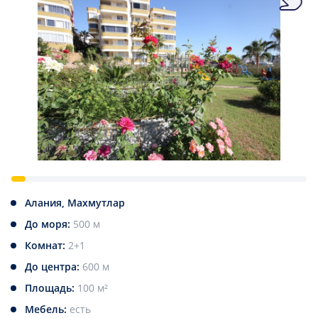
Алания, Махмутлар
До моря:
500 м
Комнат:
2+1
До центра:
600 м
Площадь:
100 м²
Мебель:
есть