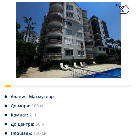
Алания, Махмутлар
До моря:
100 м
Комнат:
2+1
До центра:
50 м
Площадь:
120 м²