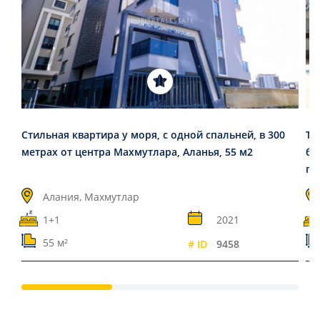
Стильная квартира у моря, с одной спальней, в 300
Тр
метрах от центра Махмутлара, Аланья, 55 м2
ба
пр
Алания, Махмутлар
1+1
2021
55 м²
# ID
9458