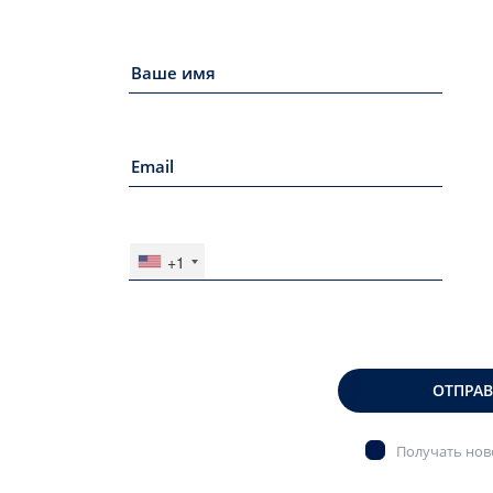
+1
ОТПРА
Получать ново