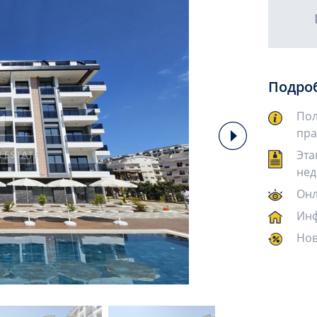
Подро
Пол
пра
Эта
нед
Онл
Инф
Нов