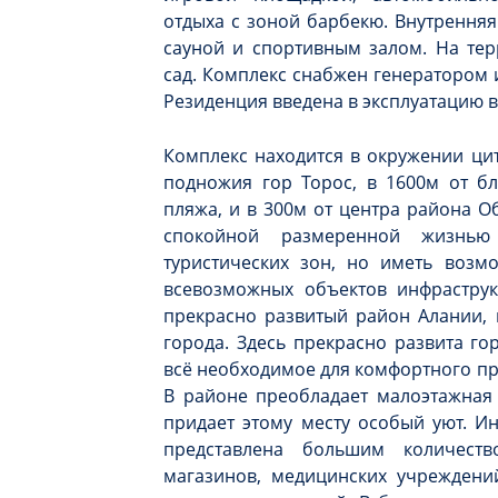
отдыха с зоной барбекю. Внутренняя
сауной и спортивным залом. На те
сад. Комплекс снабжен генератором
Резиденция введена в эксплуатацию в
Комплекс находится в окружении цит
подножия гор Торос, в 1600м от б
пляжа, и в 300м от центра района О
спокойной размеренной жизнь
туристических зон, но иметь возм
всевозможных объектов инфраструк
прекрасно развитый район Алании, 
города. Здесь прекрасно развита го
всё необходимое для комфортного пр
В районе преобладает малоэтажная 
придает этому месту особый уют. И
представлена большим количест
магазинов, медицинских учреждений