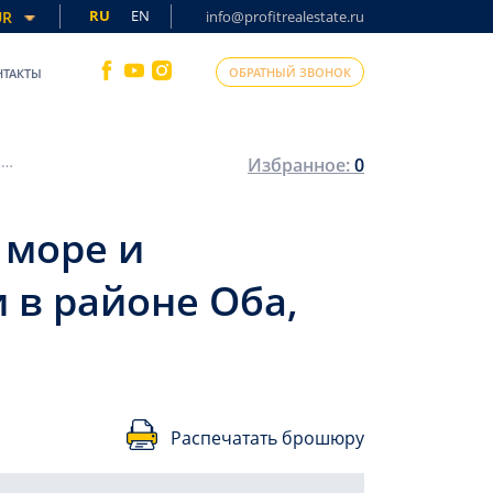
RU
EN
UR
info@profitrealestate.ru
ОБРАТНЫЙ ЗВОНОК
НТАКТЫ
Трехкомнатная квартира, 86м², с видом на море и Аланийскую крепость в новой резиденции в районе Оба, Алания
Избранное:
0
 море и
 в районе Оба,
Распечатать брошюру