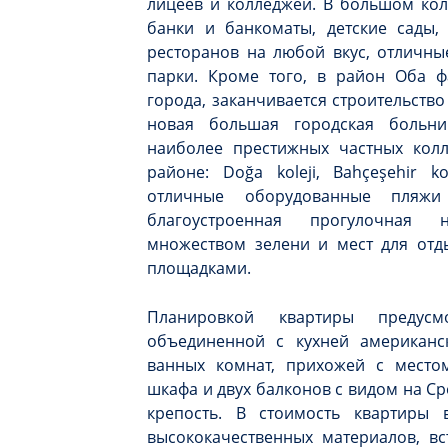
лицеев и колледжей. В большом кол
банки и банкоматы, детские сады,
ресторанов на любой вкус, отличны
парки. Кроме того, в район Оба ф
города, заканчивается строительство
новая большая городская больни
наиболее престижных частных колл
районе: Doğa koleji, Bahçeşehir ko
отличные оборудованные пляж
благоустроенная прогулочная 
множеством зелени и мест для отд
площадками.
Планировкой квартиры предусм
объединенной с кухней американск
ванных комнат, прихожей с местом
шкафа и двух балконов с видом на С
крепость. В стоимость квартиры в
высококачественных материалов, вс