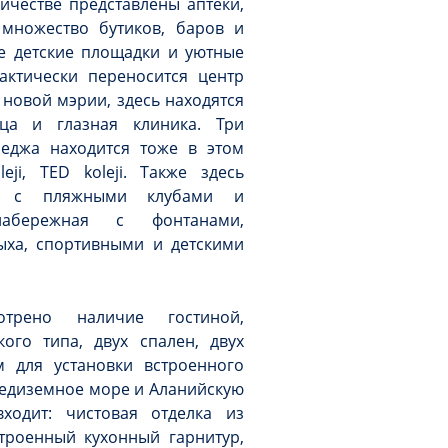
ичестве представлены аптеки,
 множество бутиков, баров и
е детские площадки и уютные
актически переносится центр
 новой мэрии, здесь находятся
ца и глазная клиника. Три
еджа находится тоже в этом
leji, TED koleji. Также здесь
и с пляжными клубами и
набережная с фонтанами,
ыха, спортивными и детскими
отрено наличие гостиной,
ого типа, двух спален, двух
 для установки встроенного
редиземное море и Аланийскую
ходит: чистовая отделка из
троенный кухонный гарнитур,