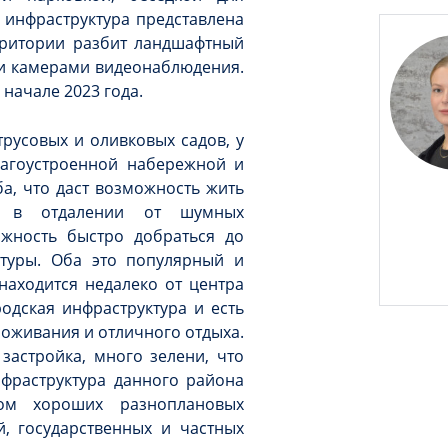
 инфраструктура представлена
рритории разбит ландшафтный
 и камерами видеонаблюдения.
 начале 2023 года.
русовых и оливковых садов, у
лагоустроенной набережной и
ба, что даст возможность жить
ю в отдалении от шумных
ожность быстро добраться до
туры. Оба это популярный и
находится недалеко от центра
родская инфраструктура и есть
оживания и отличного отдыха.
застройка, много зелени, что
нфраструктура данного района
вом хороших разноплановых
, государственных и частных