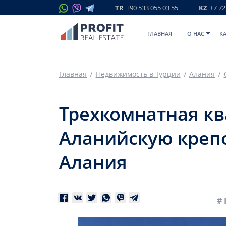
TR
+90 533 055 03 55
KZ
+7 72
ГЛАВНАЯ
O НАС
К
Главная
Недвижимость в Турции
Алания
Трехкомнатная ква
Аланийскую крепо
Алания
# 