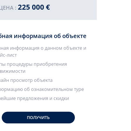
225 000 €
ЦЕНА :
бная информация об объекте
ная информация о данном объекте и
йс-лист
пы процедуры приобретения
вижимости
айн просмотр объекта
ормацию об ознакомительном туре
ейшие предложения и скидки
ПОЛУЧИТЬ