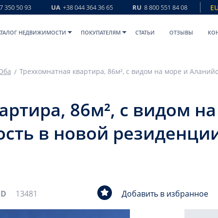
7 350 50 93
UA
+38 044 364 36 65
RU
8 800 551 84 08
E
АТАЛОГ НЕДВИЖИМОСТИ
ПОКУПАТЕЛЯМ
СТАТЬИ
ОТЗЫВЫ
КО
Оба
ртира, 86м², с видом на
сть в новой резиденции
ID
13481
Добавить в избранное