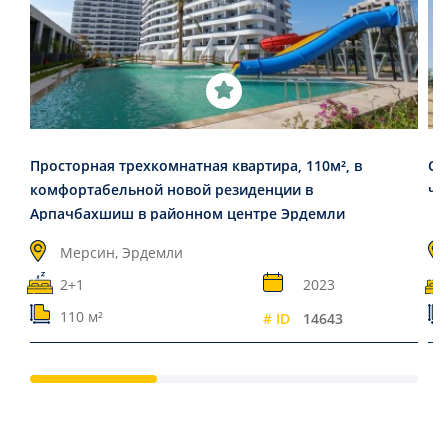
Просторная трехкомнатная квартира, 110м², в
Св
комфортабельной новой резиденции в
чи
Арпачбахшиш в районном центре Эрдемли
Мерсин, Эрдемли
2+1
2023
110 м²
# ID
14643