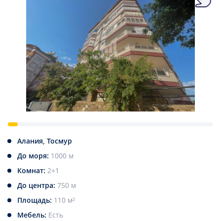
Алания, Тосмур
До моря:
1000 м
Комнат:
2+1
До центра:
750 м
Площадь:
110 м²
Мебель:
Есть