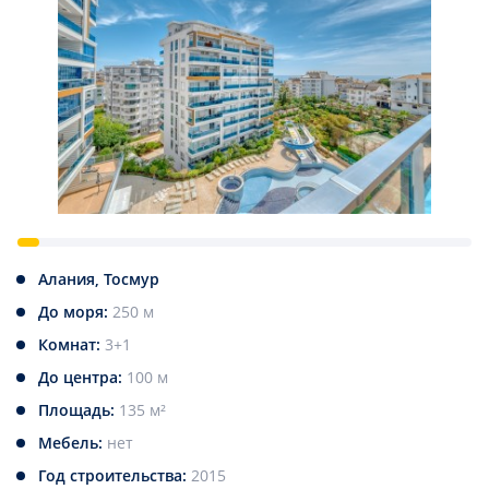
Алания, Тосмур
До моря:
250 м
Комнат:
3+1
До центра:
100 м
Площадь:
135 м²
Мебель:
нет
Год строительства:
2015