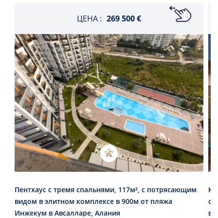
ЦЕНА :
269 500 €
Пентхаус с тремя спальнями, 117м², с потрясающим
Кв
видом в элитном комплексе в 900м от пляжа
ст
Инжекум в Авсалларе, Алания
в 