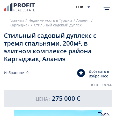
EUR
Главная
Недвижимость в Турции
Алания
Каргыджак
Стильный садовый дуплекс с тремя спальнями, 200м², в элитном комплексе района Каргыджак, Алания
Стильный садовый дуплекс с
тремя спальнями, 200м², в
элитном комплексе района
Каргыджак, Алания
Добавить в
Избранное
0
избранное
# ID
18766
275 000 €
ЦЕНА :