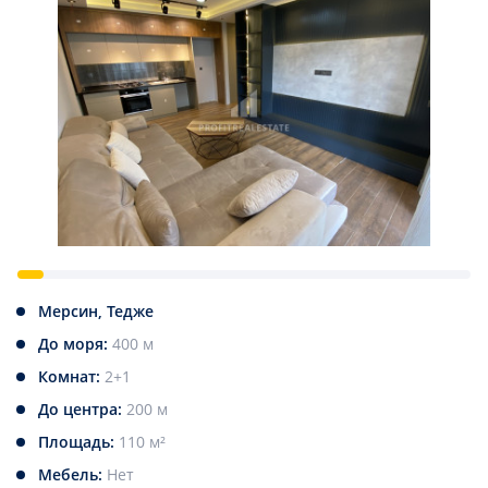
Мерсин, Тедже
До моря:
400 м
Комнат:
2+1
До центра:
200 м
Площадь:
110 м²
Мебель:
Нет