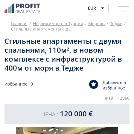
EUR
Главная
Недвижимость в Турции
Мерсин
Тедже
Стильные апартаменты с двумя спальнями, 110м², в новом комплексе с инфраструктурой в 400м от моря в Тедже
Стильные апартаменты с двумя
спальнями, 110м², в новом
комплексе с инфраструктурой в
400м от моря в Тедже
Добавить в
Избранное
0
избранное
# ID
12966
120 000 €
ЦЕНА :