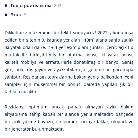
Год строительства:
2022
Этаж:
9
Dikkatinize mükemmel bir teklif sunuyoruz!
2022 yılında inşa
edilen bir sitenin 9. katında yer alan 110m² alana sahip satılık
iki yatak odalı daire.
2 + 1 yerleşim planı şunları içerir: açık tip
mutfak ile birleştirilmiş bir oturma odası, iki yatak odası,
kaliteli mobilya ve armatürlerle donatılmış bir banyo.
Geniş
giriş holü, dış giyim ve ayakkabılar için gömme bir gardıropa
sahiptir.
Rezidansın topraklarına bakan geniş balkondan.
Yeni
sahipler için mükemmel bir bonus, dairede yapılan şık bir
tadilat olacaktır.
Rezidans, optimum ancak pahalı olmayan aylık bakım
altyapısına sahip kapalı bir alanda yer almaktadır: bahçede
bir açık yüzme havuzu, dinlenmek için çardaklar, otopark ve
bir jeneratör bulunmaktadır.