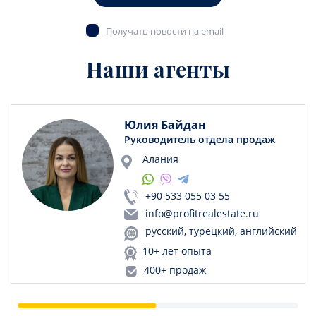
Получать новости на email
Наши агенты
Юлия Байдан
Руководитель отдела продаж
Алания
+90 533 055 03 55
info@profitrealestate.ru
русский, турецкий, английский
10+ лет опыта
400+ продаж