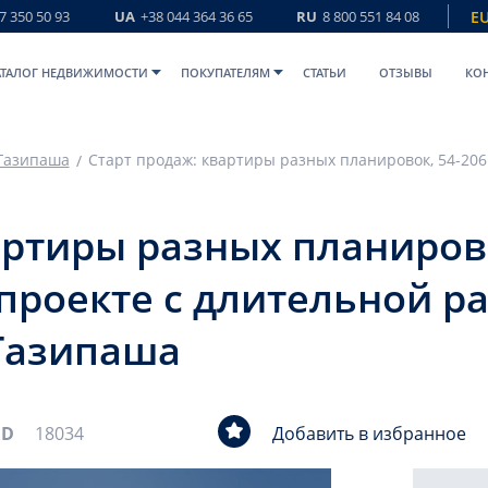
7 350 50 93
UA
+38 044 364 36 65
RU
8 800 551 84 08
E
АТАЛОГ НЕДВИЖИМОСТИ
ПОКУПАТЕЛЯМ
СТАТЬИ
ОТЗЫВЫ
КО
Газипаша
артиры разных планирово
роекте с длительной ра
 Газипаша
ID
18034
Добавить в избранное