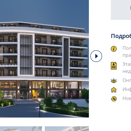
Подро
Пол
пра
Эта
нед
Онл
Инф
Нов