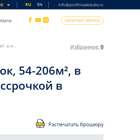
RU
EN
UR
info@profitrealestate.ru
ОБРАТНЫЙ ЗВОНОК
НТАКТЫ
Старт продаж: квартиры разных планировок, 54-206м², в инвестиционном проекте с длительной рассрочкой в районе Алании – Газипаша
Избранное:
0
к, 54-206м², в
ссрочкой в
Распечатать брошюру