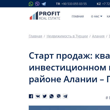
TR
+90 533 055 03 55
KZ
+7 72
ГЛАВНАЯ
O НАС
К
Главная
Недвижимость в Турции
Алания
Старт продаж: кв
инвестиционном п
районе Алании –
# 