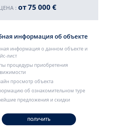
от
75 000 €
ЦЕНА :
бная информация об объекте
ная информация о данном объекте и
йс-лист
пы процедуры приобретения
вижимости
айн просмотр объекта
ормацию об ознакомительном туре
ейшие предложения и скидки
ПОЛУЧИТЬ