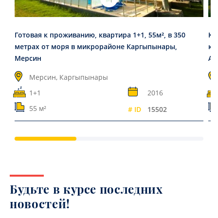
Готовая к проживанию, квартира 1+1, 55м², в 350
Ко
метрах от моря в микрорайоне Каргыпынары,
ко
Мерсин
Ая
Мерсин, Каргыпынары
1+1
2016
55 м²
# ID
15502
Будьте в курсе последних
новостей!