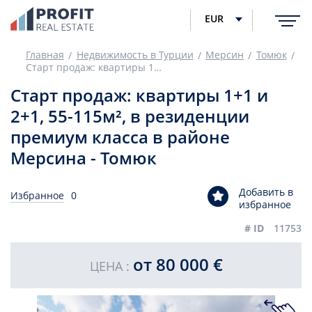
EUR
Главная
Недвижимость в Турции
Мерсин
Томюк
Старт продаж: квартиры 1+1 и 2+1, 55-115м², в резиденции премиум класса в районе Мерсина - Томюк
Старт продаж: квартиры 1+1 и
2+1, 55-115м², в резиденции
премиум класса в районе
Мерсина - Томюк
Добавить в
Избранное
0
избранное
# ID
11753
от 80 000 €
ЦЕНА :