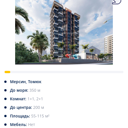
Мерсин, Томюк
До моря:
350 м
Комнат:
1+1, 2+1
До центра:
200 м
Площадь:
55-115 м²
Мебель:
Нет