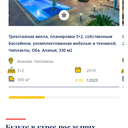
Трехэтажная вилла, планировки 3+2, собственным
От
бассейном, укомплектованная мебелью и техникой,
26
Чиплаклы, Оба, Аланья, 330 м2
Алания, Чиплаклы
3+2
2010
330 м²
# ID
12025
Будьте в курсе последних