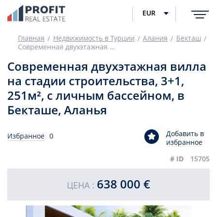
EUR
Главная
Недвижимость в Турции
Алания
Бекташ
Современная двухэтажная вилла на стадии строительства, 3+1, 251м², с личным бассейном, в Бекташе, Аланья
Современная двухэтажная вилла
на стадии строительства, 3+1,
251м², с личным бассейном, в
Бекташе, Аланья
Добавить в
Избранное
0
избранное
# ID
15705
638 000 €
ЦЕНА :