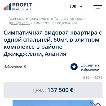
EUR
Главная
Недвижимость в Турции
Алания
Джикджилли
Симпатичная видовая квартира с одной спальней, 60м², в элитном комплексе в районе Джикджилли, Алания
Симпатичная видовая квартира с
одной спальней, 60м², в элитном
комплексе в районе
Джикджилли, Алания
Добавить в
Избранное
0
избранное
# ID
18761
137 500 €
ЦЕНА :