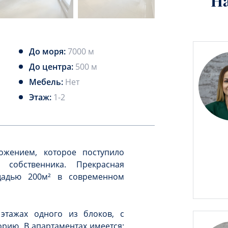
Н
До моря:
7000 м
До центра:
500 м
Мебель:
Нет
Этаж:
1-2
ожением, которое поступило
 собственника. Прекрасная
ощадью 200м² в современном
этажах одного из блоков, с
орию. В апартаментах имеется: