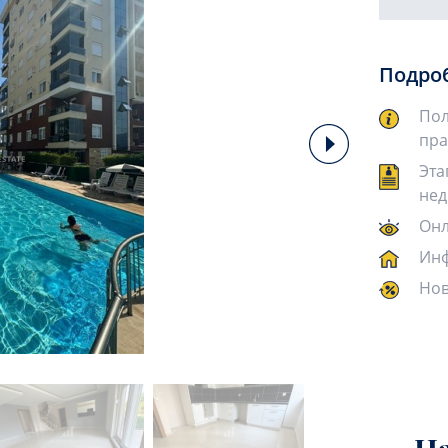
Подро
Пол
пра
Эта
нед
Онл
Инф
Нов