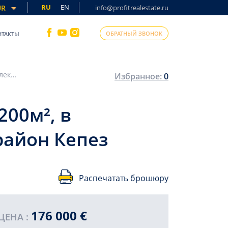
RU
EN
UR
info@profitrealestate.ru
ОБРАТНЫЙ ЗВОНОК
НТАКТЫ
Садовый дуплекс 4+1 с отдельной кухней, 200м², в комплексе с инфраструктурой в Анталии, район Кепез
Избранное:
0
200м², в
район Кепез
Распечатать брошюру
176 000 €
ЦЕНА :