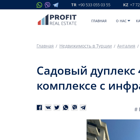
TR
+90 533 055 03 55
KZ
+7 72
ГЛАВНАЯ
O НАС
К
Главная
Недвижимость в Турции
Анталия
Садовый дуплекс 4
комплексе с инфр
# 