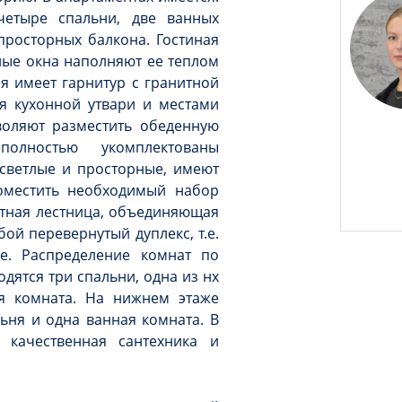
четыре спальни, две ванных
просторных балкона. Гостиная
ые окна наполняют ее теплом
я имеет гарнитур с гранитной
я кухонной утвари и местами
воляют разместить обеденную
лностью укомплектованы
 светлые и просторные, имеют
оместить необходимый набор
итная лестница, объединяющая
ой перевернутый дуплекс, т.е.
е. Распределение комнат по
одятся три спальни, одна из нх
я комната. На нижнем этаже
льня и одна ванная комната. В
 качественная сантехника и