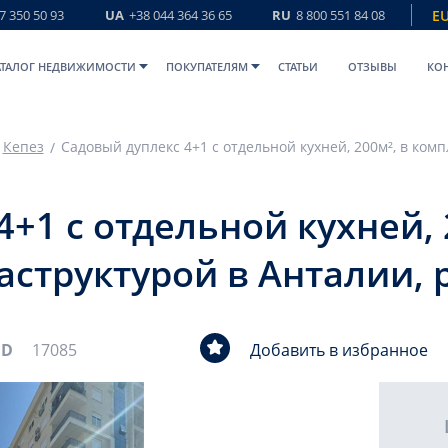
7 350 50 93
UA
+38 044 364 36 65
RU
8 800 551 84 08
E
АТАЛОГ НЕДВИЖИМОСТИ
ПОКУПАТЕЛЯМ
СТАТЬИ
ОТЗЫВЫ
КО
Кепез
+1 с отдельной кухней, 
аструктурой в Анталии, 
ID
17085
Добавить в избранное