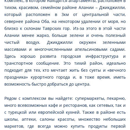
Комплекс, в котором находятся апартаменты, расположен в
тихом, красивом, семейном районе Алании – Джикджилли,
который расположен в 3км от центральной части,
севернее района Оба, на некотором удалении от моря, но
близко к склонам Таврских гор. Из-за этого в этой части
Алании менее жарко, больше зелени и очень полезный
чистый воздух. Джикджилли окружен зеленными
массивами и многочисленными апельсиновыми садами.
Здесь хорошо развита городская инфраструктура и
транспортное сообщение. Это тихий район, идеально
подходит для тех, кто мечтает жить без суеты и «вечного
праздника» курортного города и, в тоже время, иметь
возможность быстро добраться до центра.
Рядом с комплексом вы найдете: супермаркеты, пекарню,
много всевозможных кафе и ресторанов, как сетевых, так и
с турецкой или европейской кухней. Также в районе есть
школы, аптеки, салоны красоты, множество небольших
маркетов, где всегда можно купить продукты первой