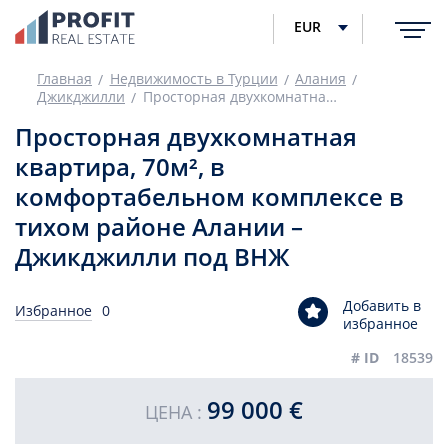
EUR
Главная
Недвижимость в Турции
Алания
Джикджилли
Просторная двухкомнатная квартира, 70м², в комфортабельном комплексе в тихом районе Алании – Джикджилли под ВНЖ
Просторная двухкомнатная
квартира, 70м², в
комфортабельном комплексе в
тихом районе Алании –
Джикджилли под ВНЖ
Добавить в
Избранное
0
избранное
# ID
18539
99 000 €
ЦЕНА :