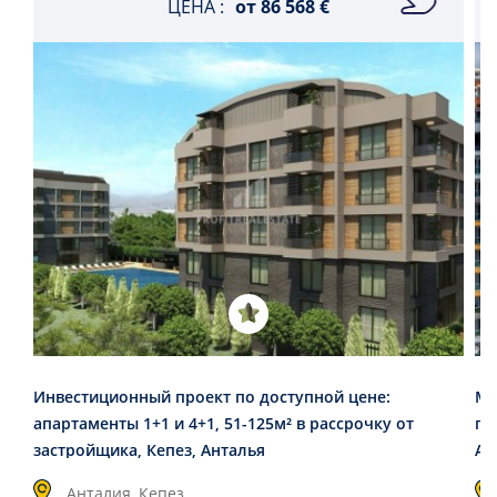
ЦЕНА :
от
86 568 €
Инвестиционный проект по доступной цене:
Ме
апартаменты 1+1 и 4+1, 51-125м² в рассрочку от
пр
застройщика, Кепез, Анталья
Ал
Анталия, Кепез