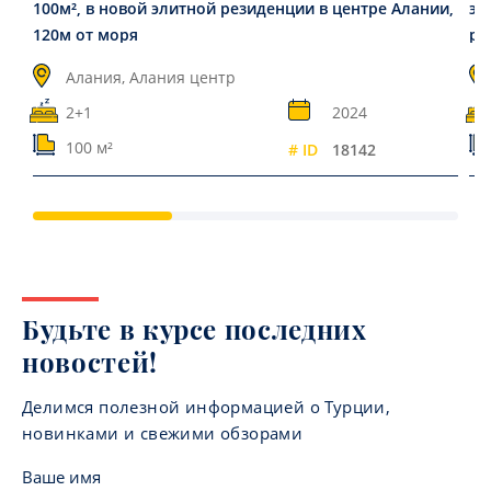
100м², в новой элитной резиденции в центре Алании,
эк
120м от моря
ра
Алания, Алания центр
2+1
2024
100 м²
# ID
18142
Будьте в курсе последних
новостей!
Делимся полезной информацией о Турции,
новинками и свежими обзорами