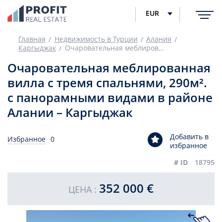
EUR
Главная
Недвижимость в Турции
Алания
Каргыджак
Очаровательная меблированная вилла с тремя спальнями, 290м². с панорамными видами в районе Алании – Каргыджак
Очаровательная меблированная
вилла с тремя спальнями, 290м².
с панорамными видами в районе
Алании – Каргыджак
Добавить в
Избранное
0
избранное
# ID
18795
352 000 €
ЦЕНА :