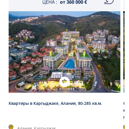
ЦЕНА :
от
360 000 €
Квартиры в Каргыджаке, Алания, 80-285 кв.м.
Фе
ко
пл
Алания, Каргыджак