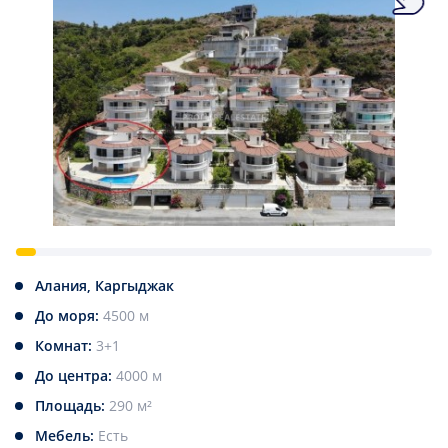
Алания, Каргыджак
До моря:
4500 м
Комнат:
3+1
До центра:
4000 м
Площадь:
290 м²
Мебель:
Есть