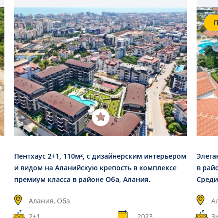
П
Пентхаус 2+1, 110м², с дизайнерским интерьером
Элега
и видом на Аланийскую крепость в комплексе
в рай
премиум класса в районе Оба, Алания.
Среди
Алания, Оба
А
2+1
2023
3