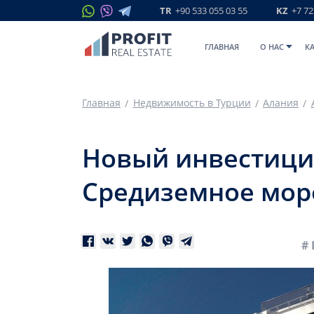
TR
+90 533 055 03 55
KZ
+7 72
ГЛАВНАЯ
O НАС
К
Главная
Недвижимость в Турции
Алания
Новый инвестицио
Средиземное море
# 