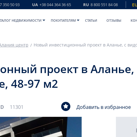
7 350 50 93
UA
+38 044 364 36 65
RU
8 800 551 84 08
E
АТАЛОГ НЕДВИЖИМОСТИ
ПОКУПАТЕЛЯМ
СТАТЬИ
ОТЗЫВЫ
КО
Алания центр
нный проект в Аланье, 
, 48-97 м2
ID
11301
Добавить в избранное