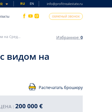
RU
EN
UR
info@profitrealestate.ru
ОБРАТНЫЙ ЗВОНОК
НТАКТЫ
Новый инвестиционный проект в Аланье, с видом на Средиземное море, 48-97 м2
Избранное:
0
с видом на
Распечатать брошюру
200 000 €
ЦЕНА :