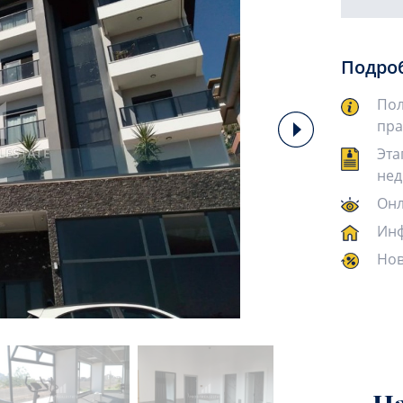
Подро
Пол
пра
Эта
нед
Онл
Инф
Нов