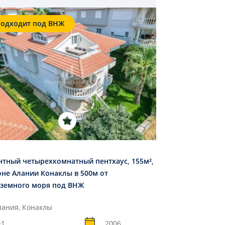
одходит под ВНЖ
нтный четырехкомнатный пентхаус, 155м²,
оне Алании Конаклы в 500м от
земного моря под ВНЖ
лания, Конаклы
+1
2006