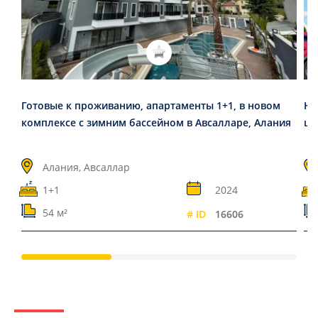
Готовые к проживанию, апартаменты 1+1, в новом
Но
комплексе с зимним бассейном в Авсалларе, Алания
це
Алания, Авсаллар
1+1
2024
54 м²
# ID
16606