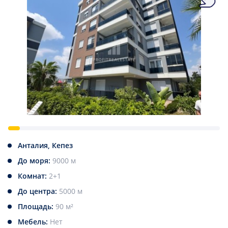
Анталия, Кепез
До моря:
9000 м
Комнат:
2+1
До центра:
5000 м
Площадь:
90 м²
Мебель:
Нет