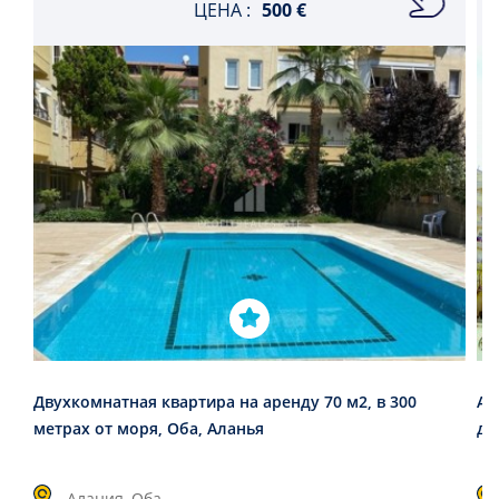
ЦЕНА :
500 €
Двухкомнатная квартира на аренду 70 м2, в 300
Ар
метрах от моря, Оба, Аланья
дл
Алания, Оба