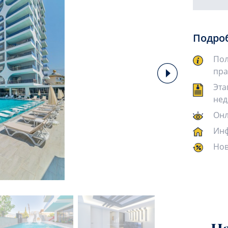
Подро
Пол
пра
Эта
нед
Онл
Инф
Нов