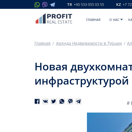
TR
+90 533 055 03 55
KZ
+7 72
ГЛАВНАЯ
O НАС
К
Главная
Аренда Недвижимости в Турции
Ал
Новая двухкомнат
инфраструктурой 
# 