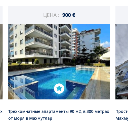
ЦЕНА :
900 €
ах
Трехкомнатные апартаменты 90 м2, в 300 метрах
Прост
от моря в Махмутлар
Махму