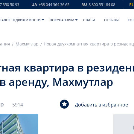
7 350 50 93
UA
+38 044 364 36 65
RU
8 800 551 84 08
E
АТАЛОГ НЕДВИЖИМОСТИ
ПОКУПАТЕЛЯМ
СТАТЬИ
ОТЗЫВЫ
КО
ания
Махмутлар
ная квартира в резиден
в аренду, Махмутлар
ID
5914
Добавить в избранное