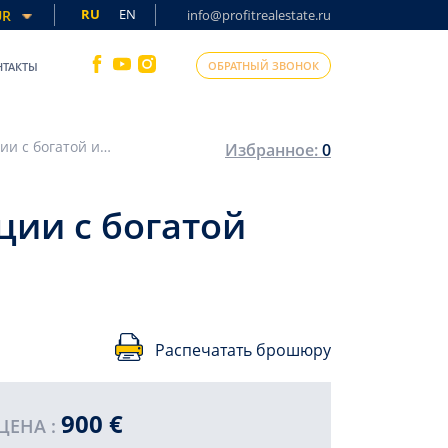
RU
EN
UR
info@profitrealestate.ru
ОБРАТНЫЙ ЗВОНОК
НТАКТЫ
Новая двухкомнатная квартира в резиденции с богатой инфраструктурой в аренду, Махмутлар
Избранное:
0
ции с богатой
Распечатать брошюру
900 €
ЦЕНА :