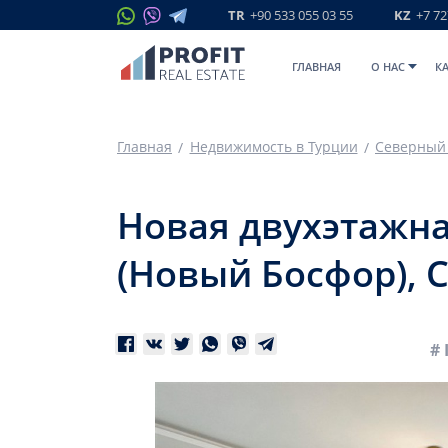
TR
+90 533 055 03 55
KZ
+7 72
ГЛАВНАЯ
O НАС
К
Главная
Недвижимость в Турции
Северный
Новая двухэтажна
(Новый Босфор), 
# 