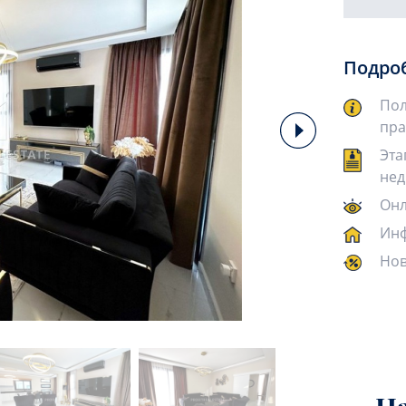
Подро
Пол
пра
Эта
нед
Онл
Инф
Нов