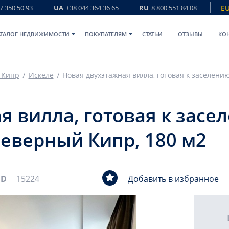
7 350 50 93
UA
+38 044 364 36 65
RU
8 800 551 84 08
E
АТАЛОГ НЕДВИЖИМОСТИ
ПОКУПАТЕЛЯМ
СТАТЬИ
ОТЗЫВЫ
КО
 Кипр
Искеле
я вилла, готовая к засе
Северный Кипр, 180 м2
ID
15224
Добавить в избранное