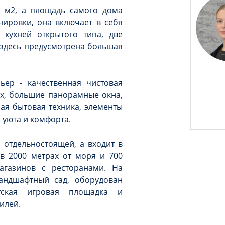
0 м2, а площадь самого дома
анировки, она включает в себя
 кухней открытого типа, две
 здесь предусмотрена большая
ьер - качественная чистовая
ях, большие панорамные окна,
ая бытовая техника, элементы
о уюта и комфорта.
я отдельностоящей, а входит в
в 2000 метрах от моря и 700
агазинов с ресторанами. На
андшафтный сад, оборудован
тская игровая площадка и
билей.