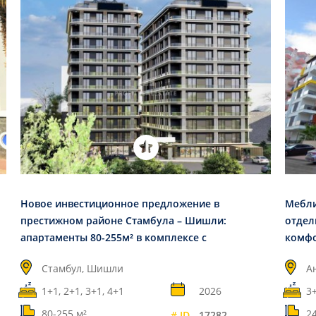
Новое инвестиционное предложение в
Мебли
престижном районе Стамбула – Шишли:
отдел
апартаменты 80-255м² в комплексе с
комфо
инфраструктурой
- Хур
Стамбул, Шишли
А
1+1, 2+1, 3+1, 4+1
2026
3
80-255 м²
2
# ID
17282