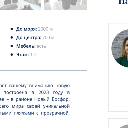
Н
До моря:
2000 м
До центра:
700 м
Мебель:
есть
Этаж:
1-2
агает вашему вниманию новую
а построена в 2023 году в
ее – в районе Новый Босфор,
сего мира своей уникальной
стыми пляжами с прозрачной