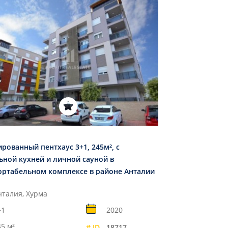
рованный пентхаус 3+1, 245м², с
ьной кухней и личной сауной в
ртабельном комплексе в районе Анталии
ма
нталия, Хурма
+1
2020
45 м²
# ID
18717