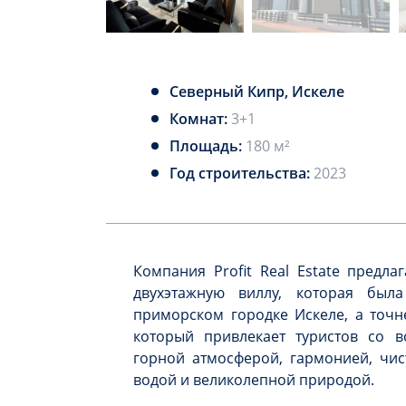
Северный Кипр, Искеле
Комнат:
3+1
Площадь:
180 м²
Год строительства:
2023
Компания Profit Real Estate предл
двухэтажную виллу, которая был
приморском городке Искеле, а точн
который привлекает туристов со в
горной атмосферой, гармонией, чи
водой и великолепной природой.