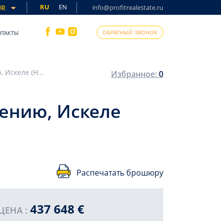
RU
EN
UR
info@profitrealestate.ru
ОБРАТНЫЙ ЗВОНОК
НТАКТЫ
Новая двухэтажная вилла, готовая к заселению, Искеле (Новый Босфор), Северный Кипр, 180 м2
Избранное:
0
лению, Искеле
Распечатать брошюру
437 648 €
ЦЕНА :