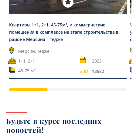
Квартиры 1+1, 2+1, 45-75м², и коммерческие
Ую
помещения в комплексе на этапе строительства в
у 
районе Мерсина – Тедже
от
Мерсин, Тедже
1+1, 2+1
2023
45-75 м²
# ID
13582
Будьте в курсе последних
новостей!