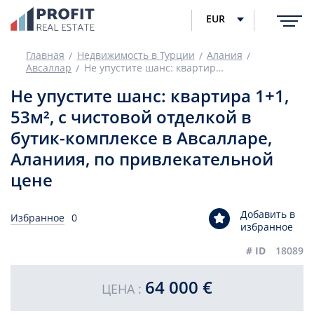
EUR
Главная
Недвижимость в Турции
Алания
Авсаллар
Не упустите шанс: квартира 1+1, 53м², с чистовой отделкой в бутик-комплексе в Авсалларе, Аланиия, по привлекательной цене
Не упустите шанс: квартира 1+1,
53м², с чистовой отделкой в
бутик-комплексе в Авсалларе,
Аланиия, по привлекательной
цене
Добавить в
Избранное
0
избранное
# ID
18089
64 000 €
ЦЕНА :