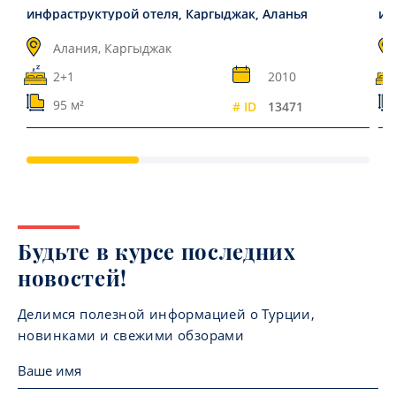
инфраструктурой отеля, Каргыджак, Аланья
ин
Алания, Каргыджак
2+1
2010
95 м²
# ID
13471
Будьте в курсе последних
новостей!
Делимся полезной информацией о Турции,
новинками и свежими обзорами