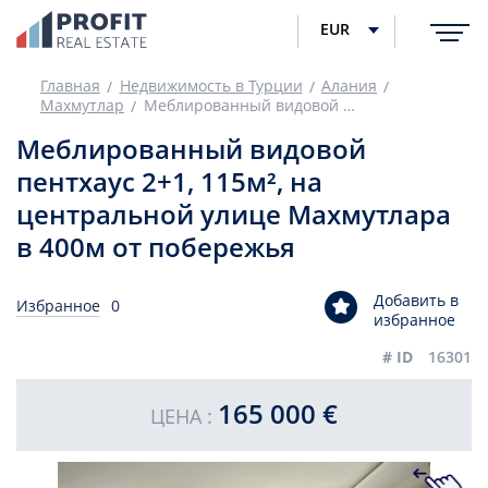
EUR
Главная
Недвижимость в Турции
Алания
Махмутлар
Меблированный видовой пентхаус 2+1, 115м², на центральной улице Махмутлара в 400м от побережья
Меблированный видовой
пентхаус 2+1, 115м², на
центральной улице Махмутлара
в 400м от побережья
Добавить в
Избранное
0
избранное
# ID
16301
165 000 €
ЦЕНА :