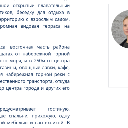
ьшой открытый плавательный
иков, беседку для отдыха в
ерриторию с взрослым садом.
громная видовая терраса на
са: восточная часть района
 шагах от набережной горной
ого моря, и в 250м от центра
газины, овощные лавки, кафе,
ая набережная горной реки с
ственного транспорта, откуда
до центра города и других его
дусматривает гостиную,
ве спальни, прихожую, одну
ой мебелью и сантехникой. В