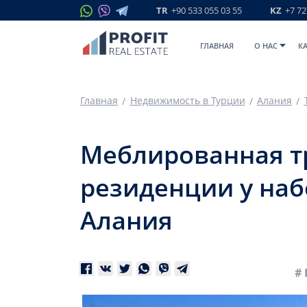
TR
+90 533 055 03 55
KZ
+7 72
ГЛАВНАЯ
O НАС
К
Главная
Недвижимость в Турции
Алания
Меблированная тр
резиденции у наб
Алания
# 