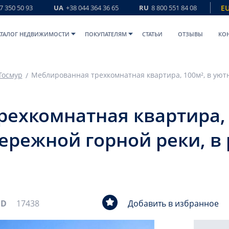
7 350 50 93
UA
+38 044 364 36 65
RU
8 800 551 84 08
E
АТАЛОГ НЕДВИЖИМОСТИ
ПОКУПАТЕЛЯМ
СТАТЬИ
ОТЗЫВЫ
КО
Тосмур
ехкомнатная квартира, 
ережной горной реки, в 
ID
17438
Добавить в избранное