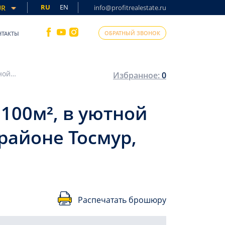
RU
EN
UR
info@profitrealestate.ru
ОБРАТНЫЙ ЗВОНОК
НТАКТЫ
Меблированная трехкомнатная квартира, 100м², в уютной резиденции у набережной горной реки, в районе Тосмур, Алания
Избранное:
0
100м², в уютной
районе Тосмур,
Распечатать брошюру