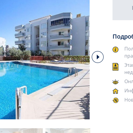
Подро
Пол
пра
Эта
нед
Онл
Инф
Нов