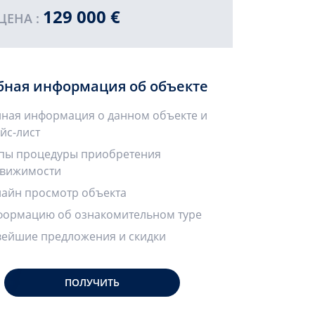
129 000 €
ЦЕНА :
бная информация об объекте
ная информация о данном объекте и
йс-лист
пы процедуры приобретения
вижимости
айн просмотр объекта
ормацию об ознакомительном туре
ейшие предложения и скидки
ПОЛУЧИТЬ