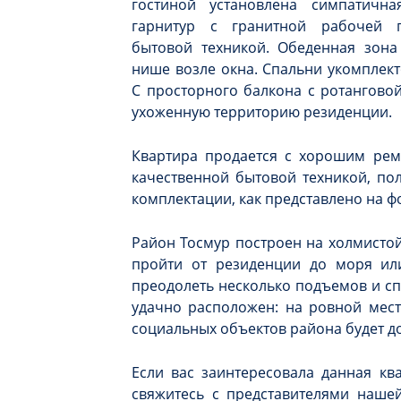
гостиной установлена симпатичн
гарнитур с гранитной рабочей п
бытовой техникой. Обеденная зона
нише возле окна. Спальни укомплек
С просторного балкона с ротангово
ухоженную территорию резиденции.
Квартира продается с хорошим рем
качественной бытовой техникой, пол
комплектации, как представлено на ф
Район Тосмур построен на холмистой
пройти от резиденции до моря или
преодолеть несколько подъемов и сп
удачно расположен: на ровной мест
социальных объектов района будет д
Если вас заинтересовала данная кв
свяжитесь с представителями наше