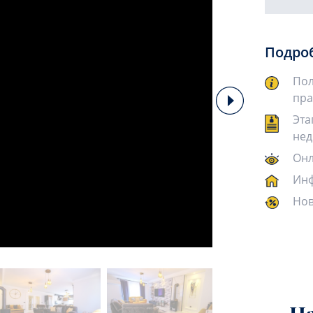
Подро
Пол
пра
Эта
нед
Онл
Инф
Нов