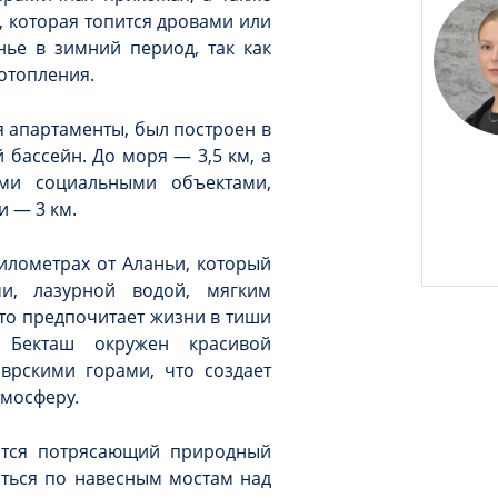
 которая топится дровами или
нье в зимний период, так как
 отопления.
я апартаменты, был построен в
 бассейн. До моря — 3,5 км, а
ми социальными объектами,
 — 3 км.
илометрах от Аланьи, который
и, лазурной водой, мягким
кто предпочитает жизни в тиши
 Бекташ окружен красивой
рскими горами, что создает
тмосферу.
ится потрясающий природный
яться по навесным мостам над