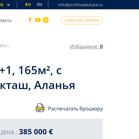
RU
EN
UR
info@profitrealestate.ru
ОБРАТНЫЙ ЗВОНОК
НТАКТЫ
Меблированная квартира с отоплением, 3+1, 165м², с авторским интерьером, видом на горы, Бекташ, Аланья
Избранное:
0
1, 165м², с
екташ, Аланья
Распечатать брошюру
385 000 €
ЦЕНА :