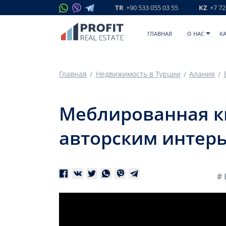
TR
+90 533 055 03 55
KZ
+7 72
ГЛАВНАЯ
O НАС
К
Главная
Недвижимость в Турции
Алания
Меблированная кв
авторским интерь
# 