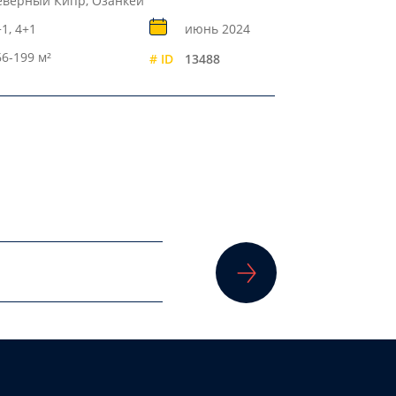
еверный Кипр, Озанкёй
1, 4+1
июнь 2024
66-199 м²
# ID
13488