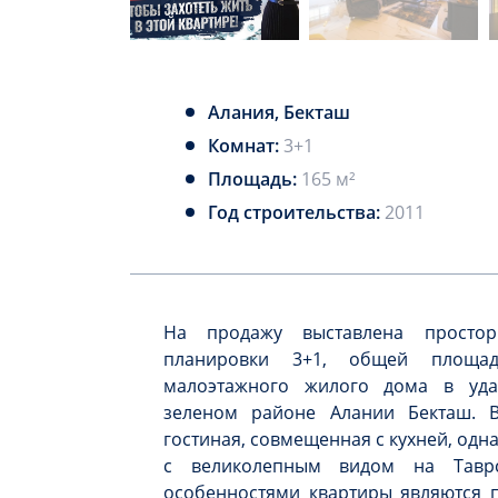
Алания, Бекташ
Комнат:
3+1
Площадь:
165 м²
Год строительства:
2011
На продажу выставлена простор
планировки 3+1, общей площа
малоэтажного жилого дома в уда
зеленом районе Алании Бекташ. В
гостиная, совмещенная с кухней, одн
с великолепным видом на Таврс
особенностями квартиры являются п