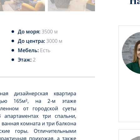
Н
До моря:
3500 м
До центра:
3000 м
Мебель:
Есть
Этаж:
2
ная дизайнерская квартира
дью 165м², на 2-м этаже
ленном от городской суеты
 апартаментах три спальни,
а ванная комната и три балкона
кие горы. Отличительными
рактичная прихожая, а также