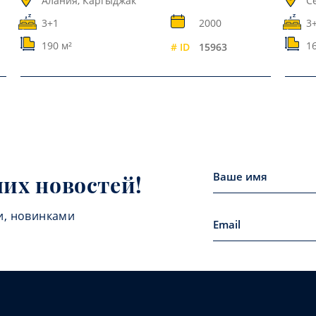
Алания, Каргыджак
С
3+1
2000
3+
190 м²
1
# ID
15963
них новостей!
и, новинками