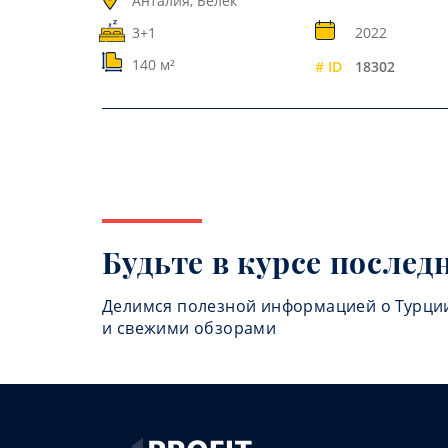
Анталия, Белек
3+1
2022
140 м²
# ID
18302
Будьте в курсе послед
Делимся полезной информацией о Турци
и свежими обзорами