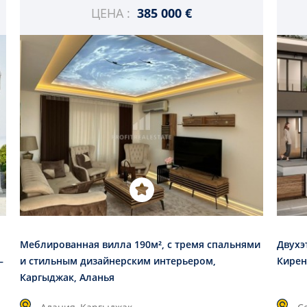
ЦЕНА :
385 000 €
Меблированная вилла 190м², с тремя спальнями
Двухэ
–
и стильным дизайнерским интерьером,
Кирен
Каргыджак, Аланья