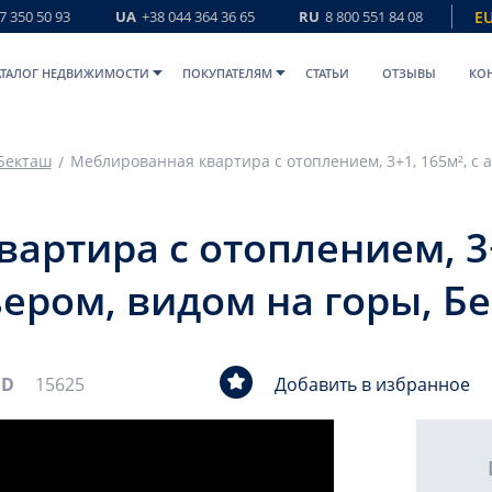
7 350 50 93
UA
+38 044 364 36 65
RU
8 800 551 84 08
E
АТАЛОГ НЕДВИЖИМОСТИ
ПОКУПАТЕЛЯМ
СТАТЬИ
ОТЗЫВЫ
КО
Бекташ
артира с отоплением, 3+
ером, видом на горы, Б
ID
15625
Добавить в избранное