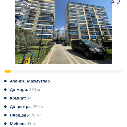
Алания, Махмутлар
До моря:
350 м
Комнат:
1+1
До центра:
250 м
Площадь:
70 м²
Мебель:
Есть