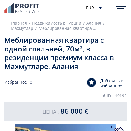
EUR
Главная
Недвижимость в Турции
Алания
Махмутлар
Меблированная квартира с одной спальней, 70м², в резиденции премиум класса в Махмутларе, Алания
Меблированная квартира с
одной спальней, 70м², в
резиденции премиум класса в
Махмутларе, Алания
Добавить в
Избранное
0
избранное
# ID
19192
86 000 €
ЦЕНА :