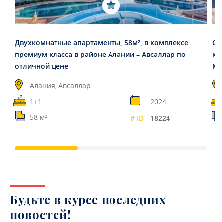
Двухкомнатные апартаменты, 58м², в комплексе
Си
премиум класса в районе Алании – Авсаллар по
ко
отличной цене
Ма
Алания, Авсаллар
1+1
2024
58 м²
# ID
18224
Будьте в курсе последних
новостей!