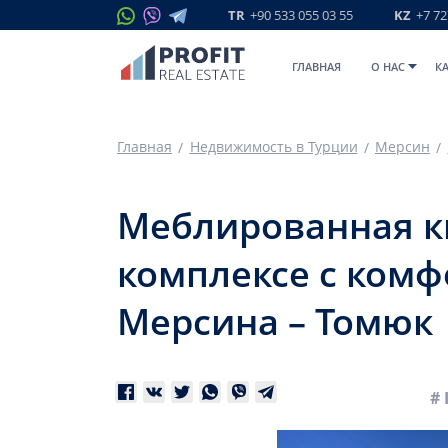
TR
+90 533 055 03 55
KZ
+7 72
ГЛАВНАЯ
O НАС
К
Главная
Недвижимость в Турции
Мерсин
Меблированная кв
комплексе с комф
Мерсина – Томюк
# 