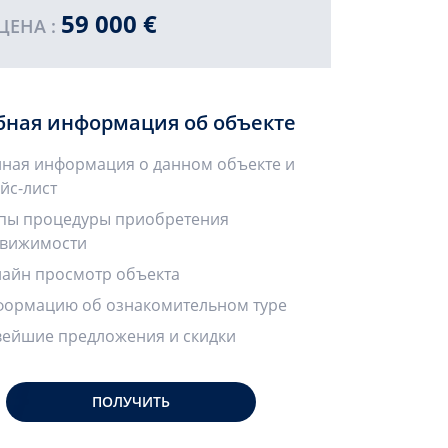
59 000 €
ЦЕНА :
бная информация об объекте
ная информация о данном объекте и
йс-лист
пы процедуры приобретения
вижимости
айн просмотр объекта
ормацию об ознакомительном туре
ейшие предложения и скидки
ПОЛУЧИТЬ