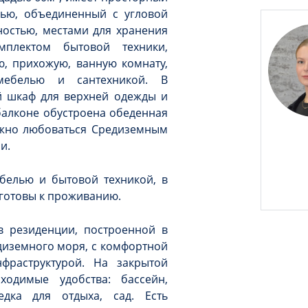
ью, объединенный с угловой
ностью, местами для хранения
мплектом бытовой техники,
, прихожую, ванную комнату,
мебелью и сантехникой. В
й шкаф для верхней одежды и
балконе обустроена обеденная
жно любоваться Средиземным
и.
белью и бытовой техникой, в
и готовы к проживанию.
в резиденции, построенной в
едиземного моря, с комфортной
фраструктурой. На закрытой
ходимые удобства: бассейн,
едка для отдыха, сад. Есть