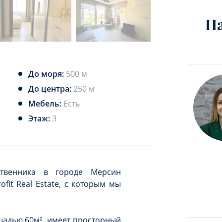
Н
До моря:
500 м
До центра:
250 м
Мебель:
Есть
Этаж:
3
ственника в городе Мерсин
fit Real Estate, с которым мы
щадью 60м², имеет просторный