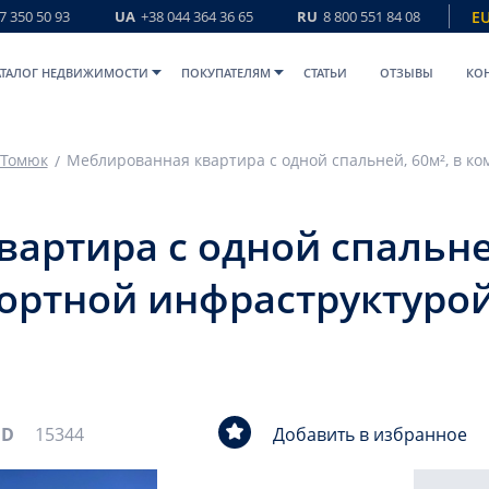
7 350 50 93
UA
+38 044 364 36 65
RU
8 800 551 84 08
E
АТАЛОГ НЕДВИЖИМОСТИ
ПОКУПАТЕЛЯМ
СТАТЬИ
ОТЗЫВЫ
КО
Томюк
артира с одной спальней
ортной инфраструктурой
ID
15344
Добавить в избранное