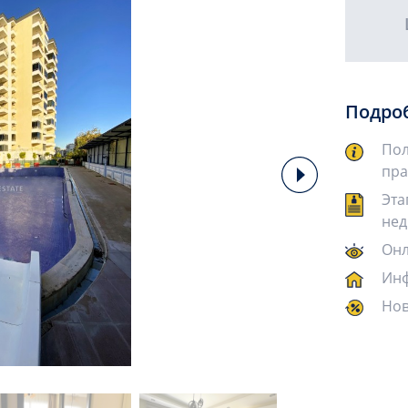
Подро
Пол
пра
Эта
нед
Онл
Инф
Нов