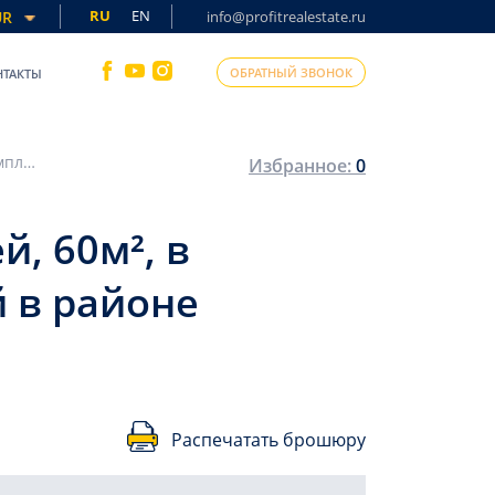
RU
EN
UR
info@profitrealestate.ru
ОБРАТНЫЙ ЗВОНОК
НТАКТЫ
Меблированная квартира с одной спальней, 60м², в комплексе с комфортной инфраструктурой в районе Мерсина – Томюк
Избранное:
0
, 60м², в
 в районе
Распечатать брошюру