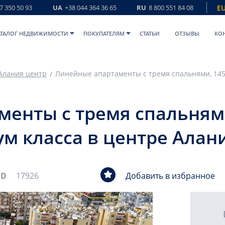
7 350 50 93
UA
+38 044 364 36 65
RU
8 800 551 84 08
E
АТАЛОГ НЕДВИЖИМОСТИ
ПОКУПАТЕЛЯМ
СТАТЬИ
ОТЗЫВЫ
КО
Алания центр
енты с тремя спальнями
м класса в центре Алан
ID
17926
Добавить в избранное