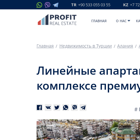
TR
+90 533 055 03 55
KZ
+7 72
ГЛАВНАЯ
O НАС
К
Главная
Недвижимость в Турции
Алания
Линейные апартам
комплексе премиу
# 