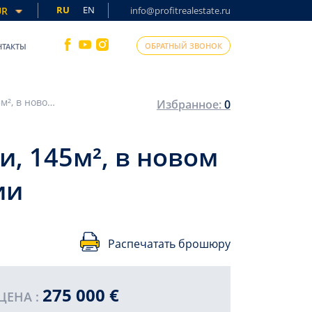
RU
EN
UR
info@profitrealestate.ru
ОБРАТНЫЙ ЗВОНОК
НТАКТЫ
Линейные апартаменты с тремя спальнями, 145м², в новом комплексе премиум класса в центре Алании
Избранное:
0
, 145м², в новом
ии
Распечатать брошюру
275 000 €
ЦЕНА :