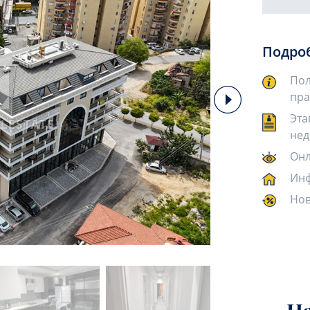
Подро
Пол
пра
Эта
нед
Онл
Инф
Нов