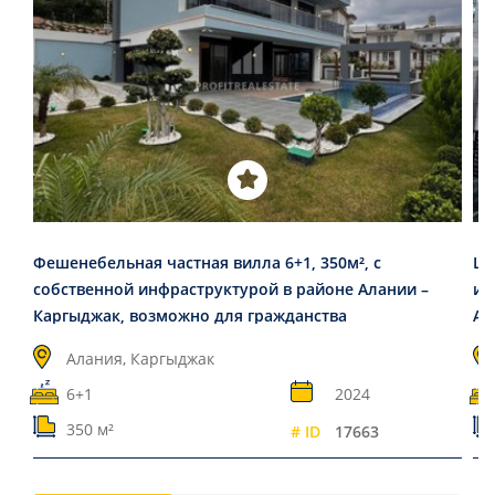
Фешенебельная частная вилла 6+1, 350м², с
Ши
собственной инфраструктурой в районе Алании –
ин
Каргыджак, возможно для гражданства
Ал
Алания, Каргыджак
6+1
2024
350 м²
# ID
17663