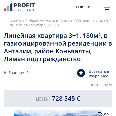
EUR
Главная
Недвижимость в Турции
Анталия
Лиман
Линейная квартира 3+1, 180м², в газифицированной резиденции в Анталии, район Коньяалты, Лиман под гражданство
Линейная квартира 3+1, 180м², в
газифицированной резиденции в
Анталии, район Коньяалты,
Лиман под гражданство
Добавить в
Избранное
0
избранное
# ID
19279
728 545 €
ЦЕНА :