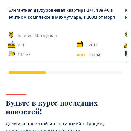
Элегантная двухуровневая квартира 2+1, 138м², в
Ме
элитном комплексе в Махмутларе, в 200м от моря
ко
Алания, Махмутлар
2+1
2017
138 м²
# ID
11484
Будьте в курсе последних
новостей!
Делимся полезной информацией о Турции,
новинками и свежими обзорами