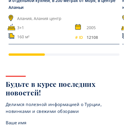
и отдельной кухней, в 200 метрах от моря, в центре
ме
Аланьи
ку
45
Алания, Алания центр
3+1
2005
160 м²
# ID
12108
Будьте в курсе последних
новостей!
Делимся полезной информацией о Турции,
новинками и свежими обзорами