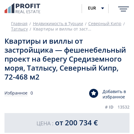
EUR
Главная
Недвижимость в Турции
Северный Кипр
Татлысу
Квартиры и виллы от застройщика — фешенебельный проект на берегу Средиземного моря, Татлысу, Северный Кипр, 72-468 м2
Квартиры и виллы от
застройщика — фешенебельный
проект на берегу Средиземного
моря, Татлысу, Северный Кипр,
72-468 м2
Добавить в
Избранное
0
избранное
# ID
13532
от 200 734 €
ЦЕНА :