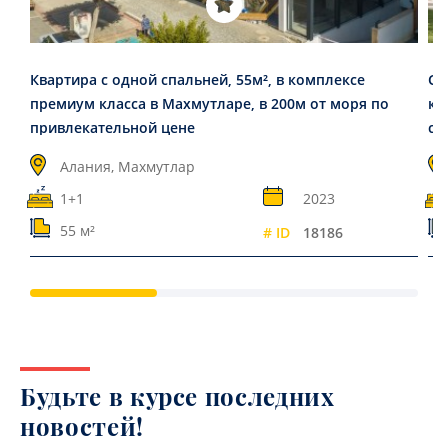
Квартира с одной спальней, 55м², в комплексе
Се
премиум класса в Махмутларе, в 200м от моря по
ко
привлекательной цене
ст
Алания, Махмутлар
1+1
2023
55 м²
# ID
18186
Будьте в курсе последних
новостей!