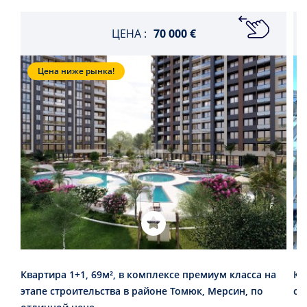
ЦЕНА :
70 000 €
Цена ниже рынка!
Квартира 1+1, 69м², в комплексе премиум класса на
Кв
этапе строительства в районе Томюк, Мерсин, по
с 