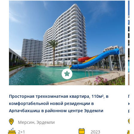
Просторная трехкомнатная квартира, 110м², в
Пр
комфортабельной новой резиденции в
кв
Арпачбахшиш в районном центре Эрдемли
ра
Мерсин, Эрдемли
2+1
2023