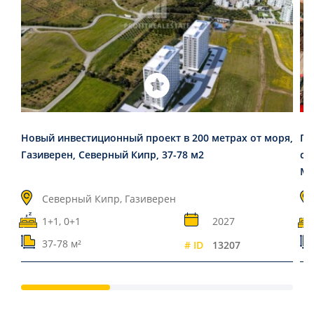
Новый инвестиционный проект в 200 метрах от моря,
Пр
Газиверен, Северный Кипр, 37-78 м2
сп
Ма
Северный Кипр, Газиверен
1+1, 0+1
2027
37-78 м²
# ID
13207