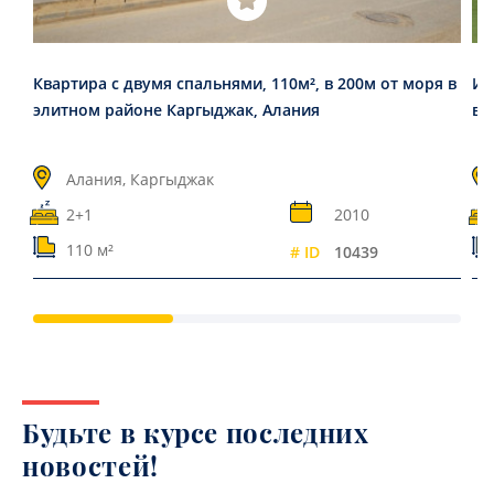
Квартира с двумя спальнями, 110м², в 200м от моря в
Ин
элитном районе Каргыджак, Алания
в 
Алания, Каргыджак
2+1
2010
110 м²
# ID
10439
Будьте в курсе последних
новостей!