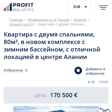
EUR
Главная
Недвижимость в Турции
Алания
Алания центр
Квартира с двумя спальнями, 80м², в новом комплексе с зимним бассейном, с отличной локацией в центре Алании
Квартира с двумя спальнями,
80м², в новом комплексе с
зимним бассейном, с отличной
локацией в центре Алании
Добавить в
Избранное
0
избранное
# ID
17689
170 500 €
ЦЕНА :