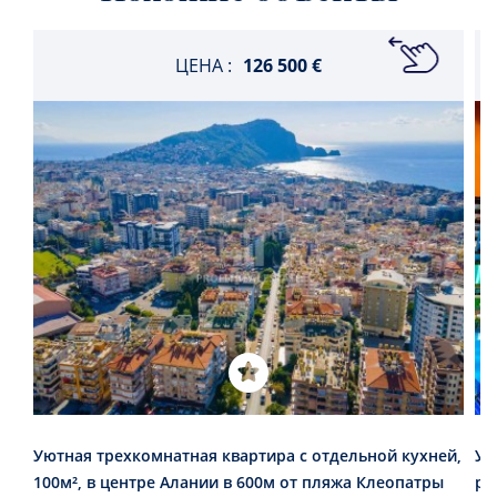
ЦЕНА :
126 500 €
Уютная трехкомнатная квартира с отдельной кухней,
Ую
100м², в центре Алании в 600м от пляжа Клеопатры
ра