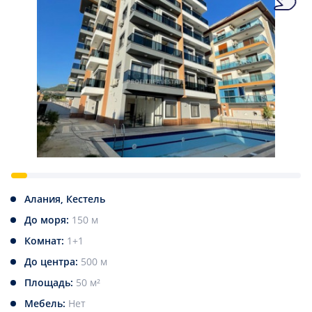
Алания, Кестель
До моря:
150 м
Комнат:
1+1
До центра:
500 м
Площадь:
50 м²
Мебель:
Нет